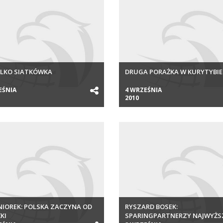
YLKO SIATKÓWKA
DRUGA PORAŻKA W KURYTYBIE
EŚNIA
4 WRZEŚNIA
2010
NIOREK: POLSKA ZACZYNA OD
RYSZARD BOSEK:
KI
SPARINGPARTNERZY NAJWYŻS