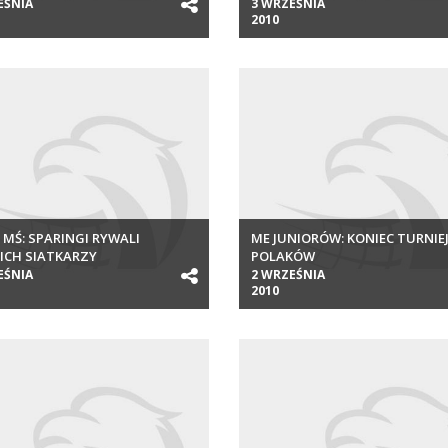
KLASY
EŚNIA
3 WRZEŚNIA
2010
 MŚ: SPARINGI RYWALI
ME JUNIORÓW: KONIEC TURNIE
ICH SIATKARZY
POLAKÓW
EŚNIA
2 WRZEŚNIA
2010