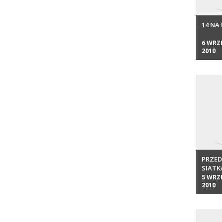
14 NA
6 WRZ
2010
PRZED
SIATK
5 WRZ
2010