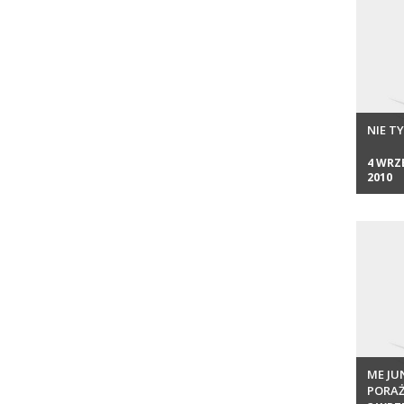
NIE T
4 WRZ
2010
ME JU
PORAŻ