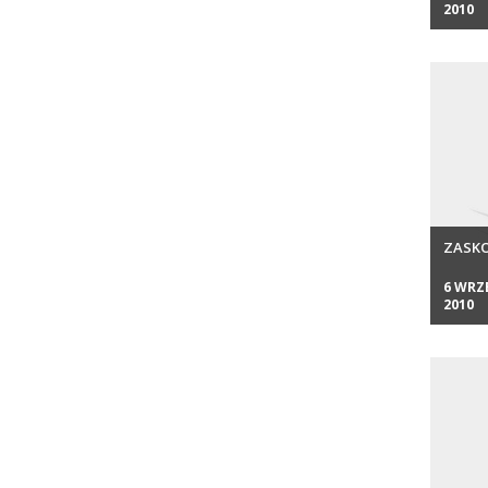
2010
ZASK
6 WRZ
2010