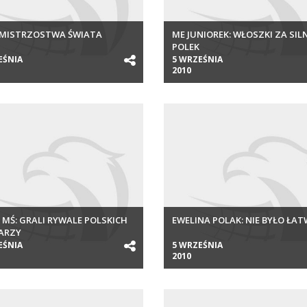
 MISTRZOSTWA ŚWIATA
ME JUNIOREK: WŁOSZKI ZA SIL
POLEK
EŚNIA
5 WRZEŚNIA
2010
 MŚ: GRALI RYWALE POLSKICH
EWELINA POLAK: NIE BYŁO ŁA
ARZY
EŚNIA
5 WRZEŚNIA
2010