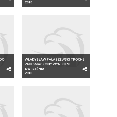
2010
 DO
WŁADYSŁAW PAŁASZEWSKI TROCHĘ
ZNIESMACZONY WYNIKIEM
JUNIORÓW
6 WRZEŚNIA
2010