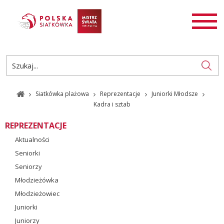
AKTUALNOŚCI
SIATKÓWKA
SIATKÓWKA PLAŻOWA
ROZGRYWKI
Siatkówka plażowa
Reprezentacje
Juniorki Młodsze
PL
EN
Kadra i sztab
REPREZENTACJE
Aktualności
Seniorki
Seniorzy
Młodzieżówka
Młodzieżowiec
Juniorki
Juniorzy