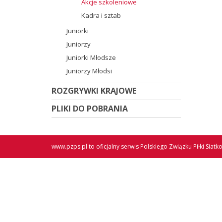
Akcje szkoleniowe
Kadra i sztab
Juniorki
Juniorzy
Juniorki Młodsze
Juniorzy Młodsi
ROZGRYWKI KRAJOWE
PLIKI DO POBRANIA
www.pzps.pl
to oficjalny serwis Polskiego Związku Piłki Siatk