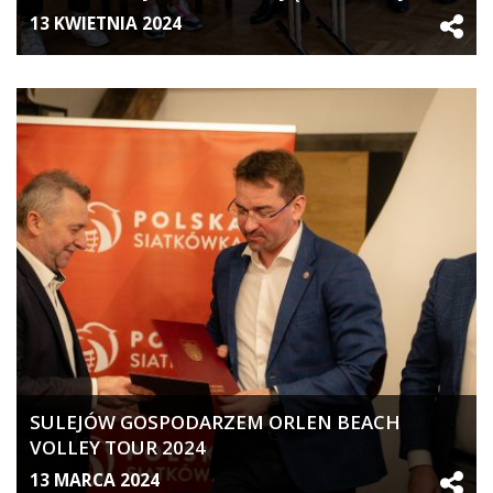
BEACH PRO TOUR FUTURES I 15. EDYCJĘ PLAŻY
13 KWIETNIA 2024
OPEN
SULEJÓW GOSPODARZEM ORLEN BEACH
VOLLEY TOUR 2024
13 MARCA 2024