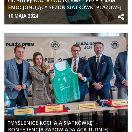
OD SULEJOWA DO WARSZAWY - PRZED NAMI
EMOCJONUJĄCY SEZON SIATKÓWKI PLAŻOWEJ
W POLSCE
10 MAJA 2024
"MYŚLENICE KOCHAJĄ SIATKÓWKĘ" -
KONFERENCJA ZAPOWIADAJĄCA TURNIEJ