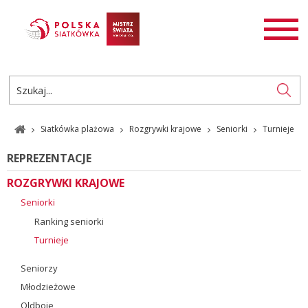
AKTUALNOŚCI
SIATKÓWKA
SIATKÓWKA PLAŻOWA
ROZGRYWKI
Siatkówka plażowa
Rozgrywki krajowe
Seniorki
Turnieje
PL
EN
REPREZENTACJE
ROZGRYWKI KRAJOWE
Seniorki
Ranking seniorki
Turnieje
Seniorzy
Młodzieżowe
Oldboje