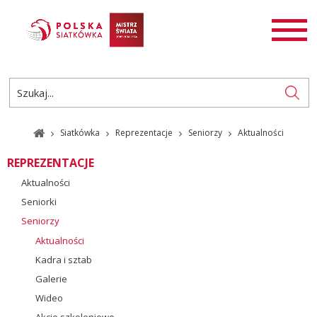
AKTUALNOŚCI
SIATKÓWKA
SIATKÓWKA PLAŻOWA
ROZGRYWKI
Siatkówka
Reprezentacje
Seniorzy
Aktualności
PL
EN
REPREZENTACJE
Aktualności
Seniorki
Seniorzy
Aktualności
Kadra i sztab
Galerie
Wideo
Akcje szkoleniowe