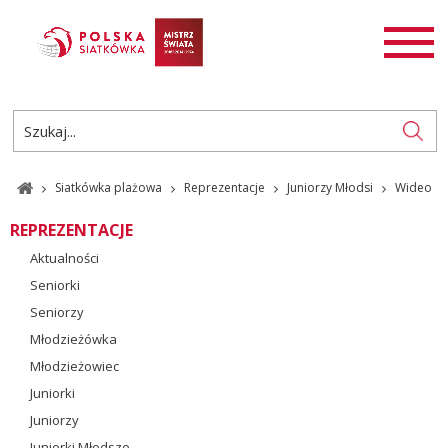
AKTUALNOŚCI
SIATKÓWKA
SIATKÓWKA PLAŻOWA
ROZGRYWKI
Siatkówka plażowa
Reprezentacje
Juniorzy Młodsi
Wideo
PL
EN
REPREZENTACJE
Aktualności
Seniorki
Seniorzy
Młodzieżówka
Młodzieżowiec
Juniorki
Juniorzy
Juniorki Młodsze