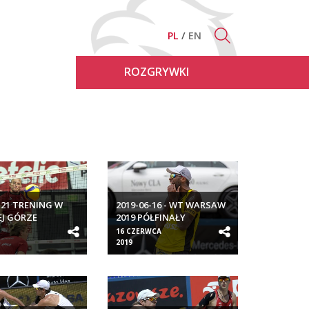
PL
EN
ROZGRYWKI
-21 TRENING W
2019-06-16 - WT WARSAW
EJ GÓRZE
2019 PÓŁFINAŁY
MĘŻCZYZN
16 CZERWCA
2019