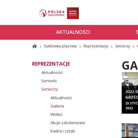
AKTUALNOŚCI
Siatkówka plażowa
Reprezentacje
Seniorzy
GA
REPREZENTACJE
Aktualności
Seniorki
Seniorzy
2022-
GRZE
Aktualności
25 STY
Galerie
2022
Wideo
Akcje szkoleniowe
Kadra i sztab