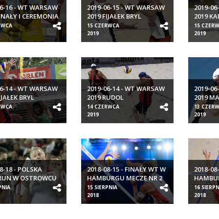
06-16 - WT WARSAW
2019-06-15 - WT WARSAW
2019-06
FINAŁY I CEREMONIA
2019 FIJAŁEK BRYL
2019 K
RWCA
15 CZERWCA
15 CZER
2019
2019
06-14 - WT WARSAW
2019-06-14 - WT WARSAW
2019-06
IJAŁEK BRYL
2019 RUDOL
2019 M
SZAŁANKIEWICZ
RWCA
14 CZERWCA
13 CZER
2019
2019
8-18 - POLSKA
2018-08-15 - FINAŁY WT W
2018-08
RUN W OSTROWCU
HAMBURGU MECZE NR 2
HAMBUR
OKRZYSKIM
PNIA
15 SIERPNIA
16 SIERPN
2018
2018