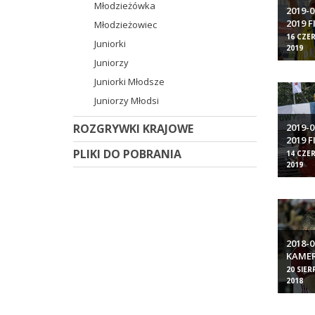
Młodzieżówka
2019-
2019 
Młodzieżowiec
16 CZE
Juniorki
2019
Juniorzy
Juniorki Młodsze
Juniorzy Młodsi
2019-
ROZGRYWKI KRAJOWE
2019 F
PLIKI DO POBRANIA
14 CZE
2019
2018-0
KAME
ŚWIĘT
20 SIER
2018