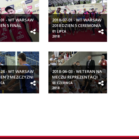
-01 - WT WARSAW
2018-07-01 - WT WARSAW
IEN 5 FINAL
2018 DZIEN 5 CEREMONIA
MEDALOWA
01 LIPCA
2018
-28 - WT WARSAW
2018-06-03 - WETERAN NA
IEN 2 MEZCZYZNI
MECZU REPREZENTACJI
POLSKI
WCA
03 CZERWCA
2018