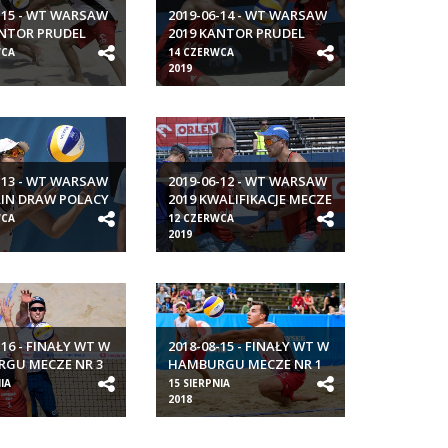
-15 - WT WARSAW
2019-06-14 - WT WARSAW
ANTOR PRUDEL
2019 KANTOR PRUDEL
WCA
14 CZERWCA
2019
-13 - WT WARSAW
2019-06-12 - WT WARSAW
AIN DRAW POLACY
2019 KWALIFIKACJE MECZE
POLAKÓW
WCA
12 CZERWCA
2019
-16 - FINAŁY WT W
2018-08-15 - FINAŁY WT W
GU MECZE NR 3
HAMBURGU MECZE NR 1
IA
15 SIERPNIA
2018