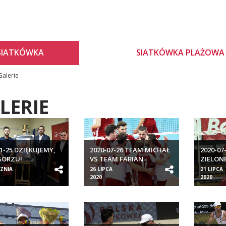
SIATKÓWKA
SIATKÓWKA PLAŻOWA
Galerie
LERIE
01-25 DZIĘKUJEMY,
2020-07-26 TEAM MICHAŁ
2020-07
GORZU!
VS TEAM FABIAN
ZIELON
CZNIA
26 LIPCA
21 LIPCA
2020
2020