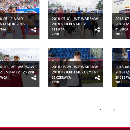
8-05 - FINAŁY
2018-07-01 - WT WARSAW
2018-07
A MAJOR 2018
2018 DZIEN 5 MECZ
2018 DZ
GWIAZD
PNIA
01 LIPCA
01 LIPCA
2018
2018
06-30 - WT WARSAW
2018-06-29 - WT WARSAW
2018-06
DZIEN 4 MEZCZYZNI
2018 DZIEN 3 MEZCZYZNI
2018 DZ
RWCA
29 CZERWCA
28 CZER
2018
2018
1
2