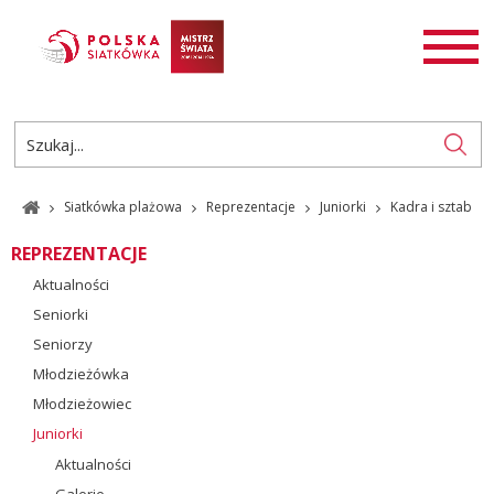
AKTUALNOŚCI
SIATKÓWKA
SIATKÓWKA PLAŻOWA
ROZGRYWKI
Siatkówka plażowa
Reprezentacje
Juniorki
Kadra i sztab
PL
EN
REPREZENTACJE
Aktualności
Seniorki
Seniorzy
Młodzieżówka
Młodzieżowiec
Juniorki
Aktualności
Galerie