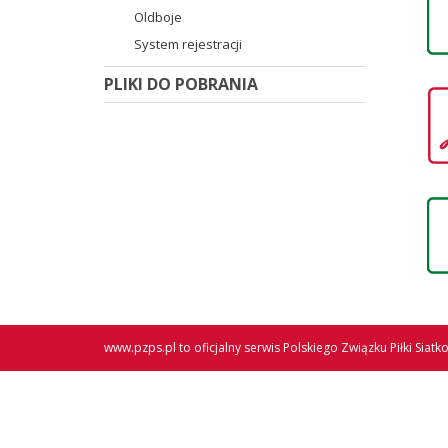
Oldboje
System rejestracji
PLIKI DO POBRANIA
www.pzps.pl
to oficjalny serwis Polskiego Związku Piłki Siatk