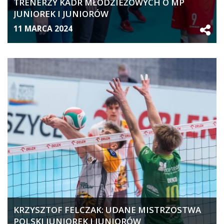
TRENERZY KADR MŁODZIEŻOWYCH O MP
JUNIOREK I JUNIORÓW
11 MARCA 2024
KRZYSZTOF FELCZAK: UDANE MISTRZOSTWA
POLSKI JUNIOREK I JUNIORÓW