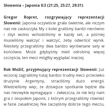
Słowenia – Japonia 0:3 (21:25, 25:27, 29:31)
Gregor Ropret, rozgrywający reprezentacji
Słowenii:
Japonia oczywiście grała świetnie, ale niczym
nas nie zaskoczyła. My z kolei graliśmy bardzi nierówno
i zbyt wolno wchodziliśmy w każdy set, a później
musieliśmy walczyć i walczyć, żeby odwrócić wynik.
Niestety przegraliśmy dwa bardzo wyrównane sety w
końcówce. Może gdybyśmy mieli odrobinę więcej
szczęścia, ten mecz mógłby wyglądać inaczej.
Rok Možič, przyjmujący reprezentacji Słowenii:
Już
wczoraj zagraliśmy tutaj bardzo trudny mecz przeciwko
drużynie Argentyny, straciliśmy dużo energii.
Wiedzieliśmy więc, że dzisiejsze spotkanie będzie dla
nas niezwykle wymagające – zwłaszcza, że nie leży nam
gra z zespołem Japonii, z którym przegraliśmy również
w fazie zasadniczej. Nie zaczęliśmy dobrze tego meczu,