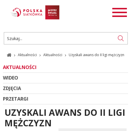
AKTUALNOŚCI
SIATKÓWKA
SIATKÓWKA PLAŻOWA
ROZGRYWKI
Aktualności
Aktualności
Uzyskali awans do II ligi mężczyzn
PL
EN
AKTUALNOŚCI
WIDEO
ZDJĘCIA
PRZETARGI
UZYSKALI AWANS DO II LIGI
MĘŻCZYZN