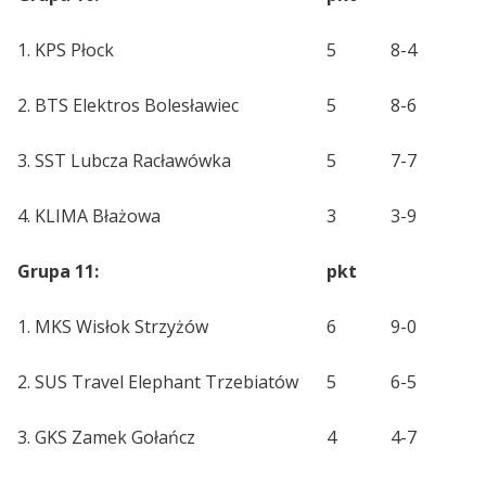
1. KPS Płock
5
8-4
2. BTS Elektros Bolesławiec
5
8-6
3. SST Lubcza Racławówka
5
7-7
4. KLIMA Błażowa
3
3-9
Grupa 11:
pkt
1. MKS Wisłok Strzyżów
6
9-0
2. SUS Travel Elephant Trzebiatów
5
6-5
3. GKS Zamek Gołańcz
4
4-7