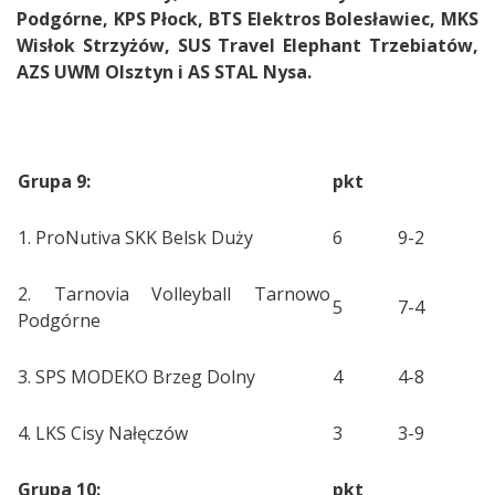
Podgórne, KPS Płock, BTS Elektros Bolesławiec, MKS
Wisłok Strzyżów, SUS Travel Elephant Trzebiatów,
AZS UWM Olsztyn i AS STAL Nysa.
Grupa 9:
pkt
1. ProNutiva SKK Belsk Duży
6
9-2
2. Tarnovia Volleyball Tarnowo
5
7-4
Podgórne
3. SPS MODEKO Brzeg Dolny
4
4-8
4. LKS Cisy Nałęczów
3
3-9
Grupa 10:
pkt