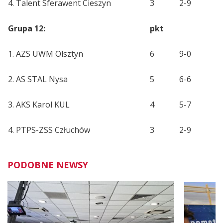
4. Talent Sferawent Cieszyn
3
2-9
Grupa 12:
pkt
1. AZS UWM Olsztyn
6
9-0
2. AS STAL Nysa
5
6-6
3. AKS Karol KUL
4
5-7
4. PTPS-ZSS Człuchów
3
2-9
PODOBNE NEWSY