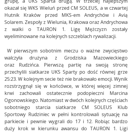
grupę, a UKS Sparta drugą. W trzeciej najlepszym
okazał się WKS Wieluń przed CM SOLEUS, a w czwartej
Hutnik Kraków przed MKS-em Andrychów i Avią
Solarem. Zespoły z Wielunia, Krakowa oraz Andrychowa
z walki o TAURON 1. Ligę Mężczyzn zostały
wyeliminowane na kolejnych szczeblach rywalizacji.
W pierwszym sobotnim meczu o ważne zwycięstwo
walczyła drużyna z Grodziska Mazowieckiego
oraz Rudzińca. Pierwszą partię na swoją stronę
przechylili siatkarze UKS Sparty po dość równej grze
25:23. W kolejnym secie też nie brakowało emocji. Wynik
rozstrzygnął się w końcówce, w której więcej zimnej
krwi zachowali ostatecznie podopieczni Marcina
Ogonowskiego. Natomiast w dwóch kolejnych częściach
sobotniego starcia siatkarze CM SOLEUS Klub
Sportowy Rudziniec w pełni kontrolowali sytuację na
parkiecie i pewnie wygrali do 17 i 12. Robiąc bardzo
duży krok w kierunku awansu do TAURON 1. Ligi