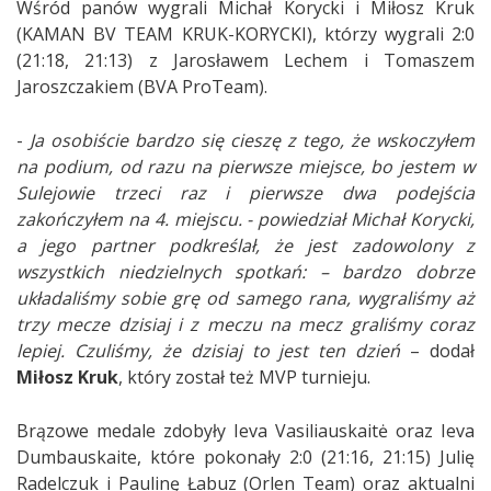
Wśród panów wygrali Michał Korycki i Miłosz Kruk
(KAMAN BV TEAM KRUK-KORYCKI), którzy wygrali 2:0
(21:18, 21:13) z Jarosławem Lechem i Tomaszem
Jaroszczakiem (BVA ProTeam).
-
Ja osobiście bardzo się cieszę z tego, że wskoczyłem
na podium, od razu na pierwsze miejsce, bo jestem w
Sulejowie trzeci raz i pierwsze dwa podejścia
zakończyłem na 4. miejscu. - powiedział Michał Korycki,
a jego partner podkreślał, że jest zadowolony z
wszystkich niedzielnych spotkań: – bardzo dobrze
układaliśmy sobie grę od samego rana, wygraliśmy aż
trzy mecze dzisiaj i z meczu na mecz graliśmy coraz
lepiej. Czuliśmy, że dzisiaj to jest ten dzień
– dodał
Miłosz Kruk
, który został też MVP turnieju.
Brązowe medale zdobyły Ieva Vasiliauskaitė oraz Ieva
Dumbauskaite, które pokonały 2:0 (21:16, 21:15) Julię
Radelczuk i Paulinę Łabuz (Orlen Team) oraz aktualni