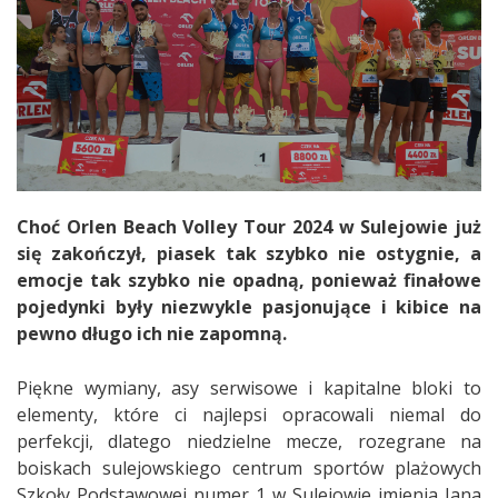
Choć Orlen Beach Volley Tour 2024 w Sulejowie już
się zakończył, piasek tak szybko nie ostygnie, a
emocje tak szybko nie opadną, ponieważ finałowe
pojedynki były niezwykle pasjonujące i kibice na
pewno długo ich nie zapomną.
Piękne wymiany, asy serwisowe i kapitalne bloki to
elementy, które ci najlepsi opracowali niemal do
perfekcji, dlatego niedzielne mecze, rozegrane na
boiskach sulejowskiego centrum sportów plażowych
Szkoły Podstawowej numer 1 w Sulejowie imienia Jana