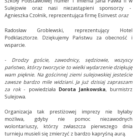
Szkoły Podstawowej numer 1 imienia Jana Pawła II w
Sulejowie oraz nasi niezastąpieni sponsorzy -
Agnieszka Czołnik, reprezentująca firmę Esinvest
oraz
Radosław Groblewski, reprezentujący Hotel
Podklasztorze.
Dziękujemy Państwu za obecność i
wsparcie.
-
Drodzy goście, zawodnicy, sędziowie, wszyscy
państwo, którzy tworzycie to wielki wydarzenie dziękuję
wam pięknie. Na gościnnej ziemi sulejowskiej jesteście
zawsze bardzo mile widziani. Ja już dzisiaj zapraszam
za rok
- powiedziała
Dorota Jankowska
, burmistrz
Sulejowa.
Organizacja tak prestiżowej imprezy nie byłaby
możliwa, gdyby nie pomoc niezawodnych
wolontariuszy, którzy zwłaszcza pierwszego dnia
turnieju musieli się zmierzyć z bardzo kapryśną aurą.