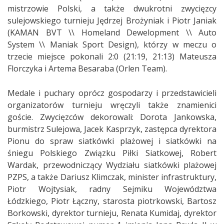
mistrzowie Polski, a także dwukrotni zwycięzcy
sulejowskiego turnieju Jędrzej Brożyniak i Piotr Janiak
(KAMAN BVT \\ Homeland Dewelopment \\ Auto
System \\ Maniak Sport Design), którzy w meczu o
trzecie miejsce pokonali 2:0 (21:19, 21:13) Mateusza
Florczyka i Artema Besaraba (Orlen Team).
Medale i puchary oprócz gospodarzy i przedstawicieli
organizatorów turnieju wręczyli także znamienici
goście. Zwycięzców dekorowali: Dorota Jankowska,
burmistrz Sulejowa, Jacek Kasprzyk, zastępca dyrektora
Pionu do spraw siatkówki plażowej i siatkówki na
śniegu Polskiego Związku Piłki Siatkowej, Robert
Wardak, przewodniczący Wydziału siatkówki plażowej
PZPS, a także Dariusz Klimczak, minister infrastruktury,
Piotr Wojtysiak, radny Sejmiku Województwa
Łódzkiego, Piotr Łączny, starosta piotrkowski, Bartosz
Borkowski, dyrektor turnieju, Renata Kumidaj, dyrektor