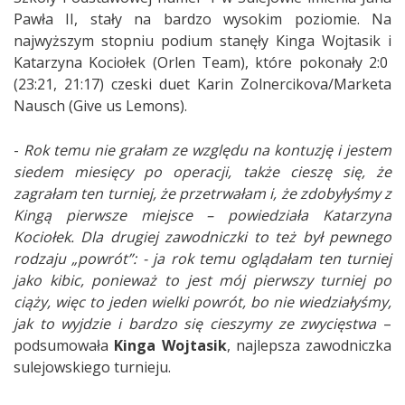
Pawła II, stały na bardzo wysokim poziomie. Na
najwyższym stopniu podium stanęły Kinga Wojtasik i
Katarzyna Kociołek (Orlen Team), które pokonały 2:0
(23:21, 21:17) czeski duet Karin Zolnercikova/Marketa
Nausch (Give us Lemons).
-
Rok temu nie grałam ze względu na kontuzję i jestem
siedem miesięcy po operacji, także cieszę się, że
zagrałam ten turniej, że przetrwałam i, że zdobyłyśmy z
Kingą pierwsze miejsce – powiedziała Katarzyna
Kociołek. Dla drugiej zawodniczki to też był pewnego
rodzaju „powrót”: - ja rok temu oglądałam ten turniej
jako kibic, ponieważ to jest mój pierwszy turniej po
ciąży, więc to jeden wielki powrót, bo nie wiedziałyśmy,
jak to wyjdzie i bardzo się cieszymy ze zwycięstwa
–
podsumowała
Kinga Wojtasik
, najlepsza zawodniczka
sulejowskiego turnieju.