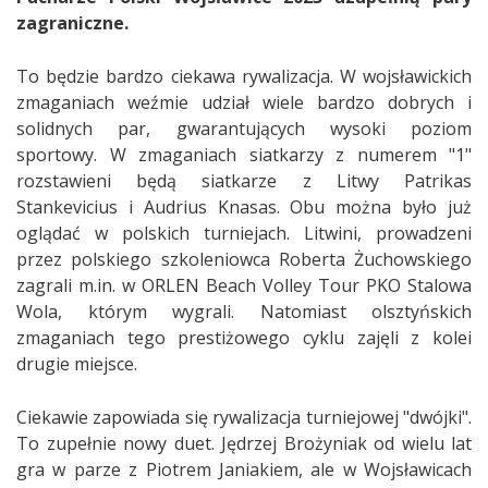
zagraniczne.
To będzie bardzo ciekawa rywalizacja. W wojsławickich
zmaganiach weźmie udział wiele bardzo dobrych i
solidnych par, gwarantujących wysoki poziom
sportowy. W zmaganiach siatkarzy z numerem "1"
rozstawieni będą siatkarze z Litwy Patrikas
Stankevicius i Audrius Knasas. Obu można było już
oglądać w polskich turniejach. Litwini, prowadzeni
przez polskiego szkoleniowca Roberta Żuchowskiego
zagrali m.in. w ORLEN Beach Volley Tour PKO Stalowa
Wola, którym wygrali. Natomiast olsztyńskich
zmaganiach tego prestiżowego cyklu zajęli z kolei
drugie miejsce.
Ciekawie zapowiada się rywalizacja turniejowej "dwójki".
To zupełnie nowy duet. Jędrzej Brożyniak od wielu lat
gra w parze z Piotrem Janiakiem, ale w Wojsławicach