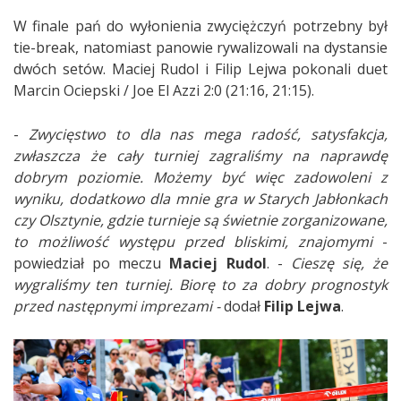
W finale pań do wyłonienia zwyciężczyń potrzebny był
tie-break, natomiast panowie rywalizowali na dystansie
dwóch setów. Maciej Rudol i Filip Lejwa pokonali duet
Marcin Ociepski / Joe El Azzi 2:0 (21:16, 21:15).
-
Zwycięstwo to dla nas mega radość, satysfakcja,
zwłaszcza że cały turniej zagraliśmy na naprawdę
dobrym poziomie. Możemy być więc zadowoleni z
wyniku, dodatkowo dla mnie gra w Starych Jabłonkach
czy Olsztynie, gdzie turnieje są świetnie zorganizowane,
to możliwość występu przed bliskimi, znajomymi
-
powiedział po meczu
Maciej Rudol
. -
Cieszę się, że
wygraliśmy ten turniej. Biorę to za dobry prognostyk
przed następnymi imprezami -
dodał
Filip Lejwa
.