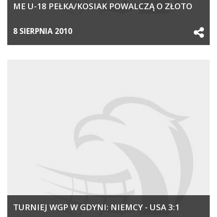
ME U-18 PEŁKA/KOSIAK POWALCZĄ O ZŁOTO
8 SIERPNIA 2010
TURNIEJ WGP W GDYNI: NIEMCY - USA 3:1