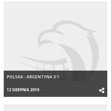
POLSKA - ARGENTYNA 3:1
12 SIERPNIA 2010