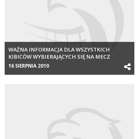
WAŻNA INFORMACJA DLA WSZYSTKICH
KIBICÓW WYBIERAJĄCYCH SIĘ NA MECZ
POLSKA - BRAZYLIA
16 SIERPNIA 2010