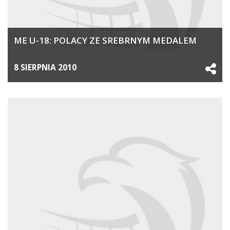
ME U-18: POLACY ZE SREBRNYM MEDALEM
8 SIERPNIA 2010