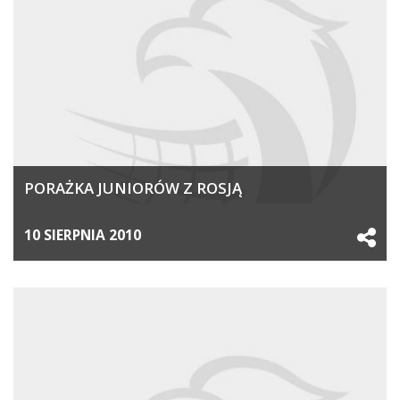
PORAŻKA JUNIORÓW Z ROSJĄ
10 SIERPNIA 2010