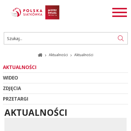
AKTUALNOŚCI
SIATKÓWKA
SIATKÓWKA PLAŻOWA
ROZGRYWKI
Aktualności
Aktualności
PL
EN
AKTUALNOŚCI
WIDEO
ZDJĘCIA
PRZETARGI
AKTUALNOŚCI