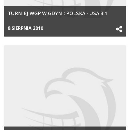
TURNIEJ WGP W GDYNI: POLSKA - USA 3:1
8 SIERPNIA 2010