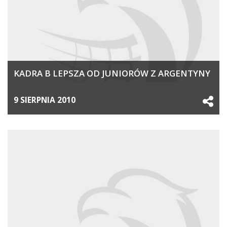
KADRA B LEPSZA OD JUNIORÓW Z ARGENTYNY
9 SIERPNIA 2010