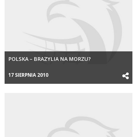
POLSKA – BRAZYLIA NA MORZU?
17 SIERPNIA 2010