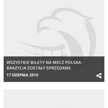
WSZYSTKIE BILETY NA MECZ POLSKA -
BRAZYLIA ZOSTAŁY SPRZEDANE
17 SIERPNIA 2010