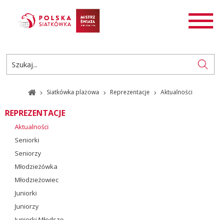
AKTUALNOŚCI
SIATKÓWKA
SIATKÓWKA PLAŻOWA
ROZGRYWKI
Siatkówka plażowa
Reprezentacje
Aktualności
PL
EN
REPREZENTACJE
Aktualności
Seniorki
Seniorzy
Młodzieżówka
Młodzieżowiec
Juniorki
Juniorzy
Juniorki Młodsze