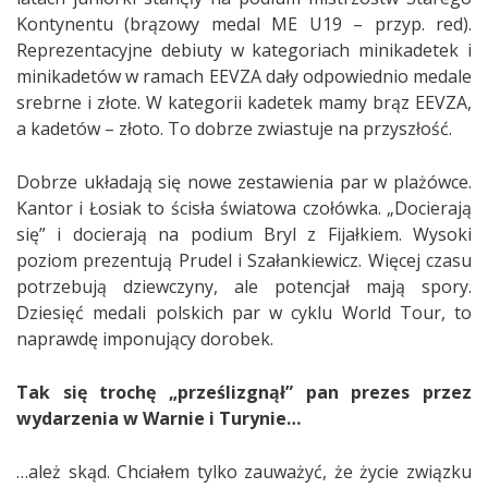
Kontynentu (brązowy medal ME U19 – przyp. red).
Reprezentacyjne debiuty w kategoriach minikadetek i
minikadetów w ramach EEVZA dały odpowiednio medale
srebrne i złote. W kategorii kadetek mamy brąz EEVZA,
a kadetów – złoto. To dobrze zwiastuje na przyszłość.
Dobrze układają się nowe zestawienia par w plażówce.
Kantor i Łosiak to ścisła światowa czołówka. „Docierają
się” i docierają na podium Bryl z Fijałkiem. Wysoki
poziom prezentują Prudel i Szałankiewicz. Więcej czasu
potrzebują dziewczyny, ale potencjał mają spory.
Dziesięć medali polskich par w cyklu World Tour, to
naprawdę imponujący dorobek.
Tak się trochę „prześlizgnął” pan prezes przez
wydarzenia w Warnie i Turynie…
…ależ skąd. Chciałem tylko zauważyć, że życie związku