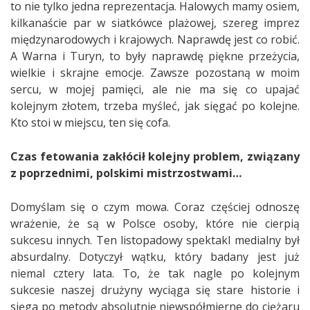
to nie tylko jedna reprezentacja. Halowych mamy osiem,
kilkanaście par w siatkówce plażowej, szereg imprez
międzynarodowych i krajowych. Naprawdę jest co robić.
A Warna i Turyn, to były naprawdę piękne przeżycia,
wielkie i skrajne emocje. Zawsze pozostaną w moim
sercu, w mojej pamięci, ale nie ma się co upajać
kolejnym złotem, trzeba myśleć, jak sięgać po kolejne.
Kto stoi w miejscu, ten się cofa.
Czas fetowania zakłócił kolejny problem, związany
z poprzednimi, polskimi mistrzostwami…
Domyślam się o czym mowa. Coraz częściej odnoszę
wrażenie, że są w Polsce osoby, które nie cierpią
sukcesu innych. Ten listopadowy spektakl medialny był
absurdalny. Dotyczył wątku, który badany jest już
niemal cztery lata. To, że tak nagle po kolejnym
sukcesie naszej drużyny wyciąga się stare historie i
sięga po metody absolutnie niewspółmierne do ciężaru