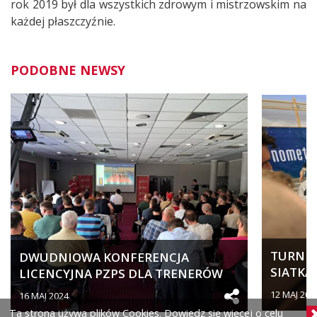
rok 2019 był dla wszystkich zdrowym i mistrzowskim na
każdej płaszczyźnie.
PODOBNE NEWSY
TURNIEJ
DWUDNIOWA KONFERENCJA
SIATKA
LICENCYJNA PZPS DLA TRENERÓW
SPORTO
SZCZEBLA...
12 MAJ 202
16 MAJ 2024
Ta strona używa plików Cookies. Dowiedz się więcej o celu