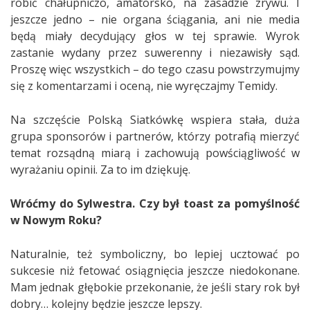
robić chałupniczo, amatorsko, na zasadzie zrywu. I
jeszcze jedno – nie organa ściągania, ani nie media
będą miały decydujący głos w tej sprawie. Wyrok
zastanie wydany przez suwerenny i niezawisły sąd.
Proszę więc wszystkich – do tego czasu powstrzymujmy
się z komentarzami i oceną, nie wyręczajmy Temidy.
Na szczęście Polską Siatkówkę wspiera stała, duża
grupa sponsorów i partnerów, którzy potrafią mierzyć
temat rozsądną miarą i zachowują powściągliwość w
wyrażaniu opinii. Za to im dziękuję.
Wróćmy do Sylwestra. Czy był toast za pomyślność
w Nowym Roku?
Naturalnie, też symboliczny, bo lepiej ucztować po
sukcesie niż fetować osiągnięcia jeszcze niedokonane.
Mam jednak głębokie przekonanie, że jeśli stary rok był
dobry… kolejny będzie jeszcze lepszy.