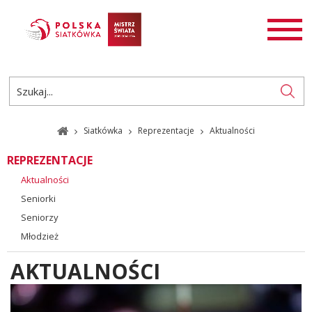
AKTUALNOŚCI
SIATKÓWKA
SIATKÓWKA PLAŻOWA
ROZGRYWKI
Siatkówka
Reprezentacje
Aktualności
PL
EN
REPREZENTACJE
Aktualności
Seniorki
Seniorzy
Młodzież
AKTUALNOŚCI