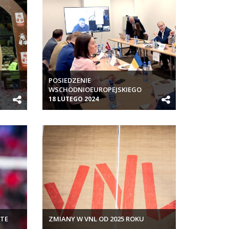
M
POSIEDZENIE
WSCHODNIOEUROPEJSKIEGO
ZWIĄZKU PIŁKI SIATKOWEJ (EEVZA)
18 LUTEGO 2024
OTE
ZMIANY W VNL OD 2025 ROKU