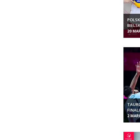
POLSK
BIELSK
20 MA
TAURO
FINAL
2 MAR