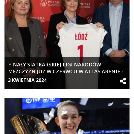
FINAŁY SIATKARSKIEJ LIGI NARODÓW
MĘŻCZYZN JUŻ W CZERWCU W ATLAS ARENIE -
18 KWIETNIA RUSZA SPRZEDAŻ BILETÓW!
3 KWIETNIA 2024