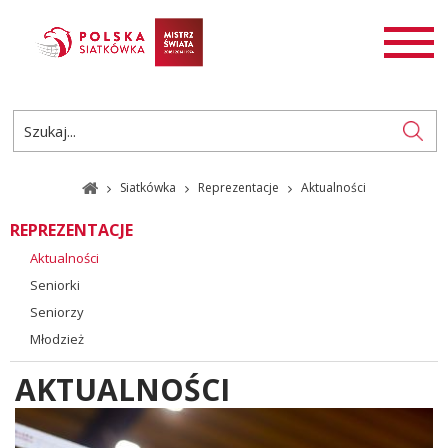
AKTUALNOŚCI
SIATKÓWKA
SIATKÓWKA PLAŻOWA
ROZGRYWKI
Siatkówka
Reprezentacje
Aktualności
PL
EN
REPREZENTACJE
Aktualności
Seniorki
Seniorzy
Młodzież
AKTUALNOŚCI