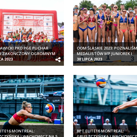
AWICKI PKO PGE PUCHAR
OOM ŚLĄSKIE 2023: POZNALIŚ
KI ZAKOŃCZONY OGROMNYM
MEDALISTÓW MP JUNIOREK I
ESEM
JUNIORÓW MŁODSZYCH
CA 2023
30 LIPCA 2023
LITE16 MONTREAL:
BPT ELITE16 MONTREAL:
CZYŃSKA I WACHOWICZ NA 5.
GRUSZCZYŃSKA I WACHOWICZ