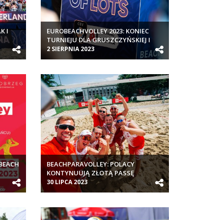
K I
EUROBEACHVOLLEY 2023: KONIEC
TURNIEJU DLA GRUSZCZYŃSKIEJ I
WACHOWICZ
2 SIERPNIA 2023
BEACH
BEACHPARAVOLLEY: POLACY
KONTYNUUJĄ ZŁOTĄ PASSĘ
30 LIPCA 2023