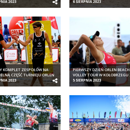
PNIA 2023
6 SIERPNIA 2023
Y KOMPLET ZESPOŁÓW NA
PIERWSZY DZIEŃ ORLEN BEACH
IELNĄ CZĘŚĆ TURNIEJU ORLEN
VOLLEY TOUR W KOŁOBRZEGU
 VOLLEY TOUR W KOŁOBRZEGU
NAMI
PNIA 2023
5 SIERPNIA 2023