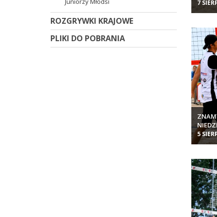
Juniorzy Młodsi
7 SIER
ROZGRYWKI KRAJOWE
PLIKI DO POBRANIA
ZNAM
NIEDZ
BEACH
5 SIER