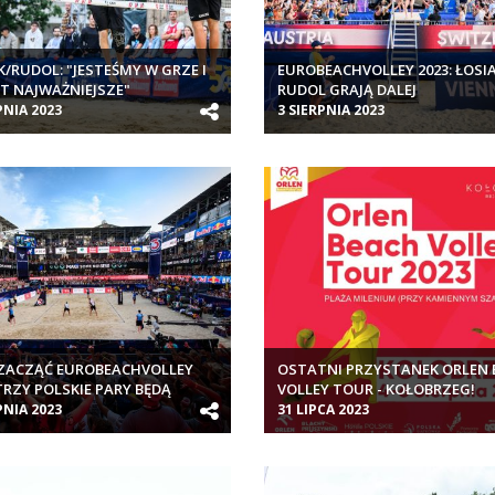
K/RUDOL: "JESTEŚMY W GRZE I
EUROBEACHVOLLEY 2023: ŁOSIA
ST NAJWAŻNIEJSZE"
RUDOL GRAJĄ DALEJ
PNIA 2023
3 SIERPNIA 2023
ZACZĄĆ EUROBEACHVOLLEY
OSTATNI PRZYSTANEK ORLEN 
 TRZY POLSKIE PARY BĘDĄ
VOLLEY TOUR - KOŁOBRZEG!
YĆ W WIEDNIU
PNIA 2023
31 LIPCA 2023