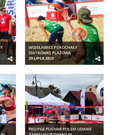
MY
WOJSŁAWICE POKOCHAŁY
SIATKÓWKĘ PLAŻOWĄ
29 LIPCA 2023
PKO PGE PUCHAR POLSKI UDANIE
 W
ZAINAUGUROWANY W