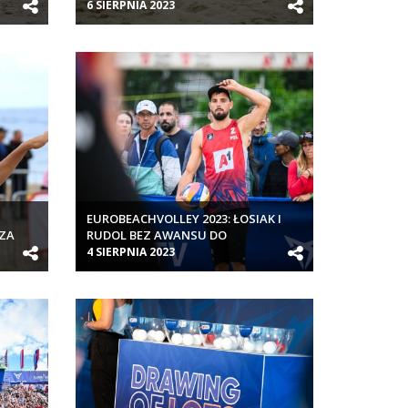
6 SIERPNIA 2023
EUROBEACHVOLLEY 2023: ŁOSIAK I
 ZA
RUDOL BEZ AWANSU DO
ĆWIEĆFINAŁU
4 SIERPNIA 2023