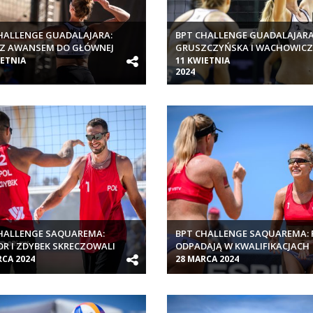
HALLENGE GUADALAJARA:
BPT CHALLENGE GUADALAJARA
 Z AWANSEM DO GŁÓWNEJ
GRUSZCZYŃSKA I WACHOWICZ
NKI
ELIMINACJACH
IETNIA
11 KWIETNIA
2024
HALLENGE SAQUAREMA:
BPT CHALLENGE SAQUAREMA: 
R I ZDYBEK SKRECZOWALI
ODPADAJĄ W KWALIFIKACJACH
RCA 2024
28 MARCA 2024