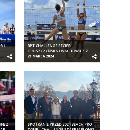
R I
BPT CHALLENGE RECIFE:
GRUSZCZYŃSKA I WACHOWICZ Z
AWANSEM DO GŁÓWNEJ DRABINKI
21 MARCA 2024
FE Z
SPOTKANIE PRZED 2024 BEACH PRO
PAR
TOUR - CHALLENGE STARE JABŁONKI