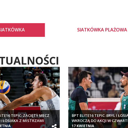
SIATKÓWKA
SIATKÓWKA PLAŻOWA
TUALNOŚCI
LITE16 TEPIC: ZACIĘTY MECZ
BPT ELITE16 TEPIC: BRYL I ŁOSI
 I ŁOSIAKA Z MISTRZAMI
WKROCZĄ DO AKCJI W CZWART
TA
IETNIA
17 KWIETNIA