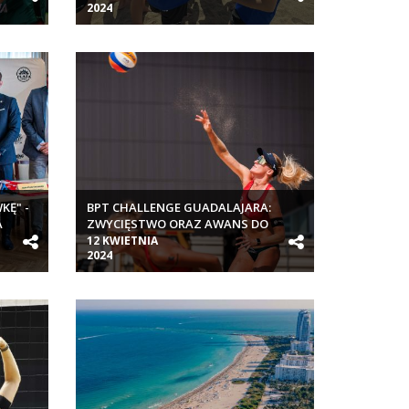
2024
KĘ" -
BPT CHALLENGE GUADALAJARA:
A
ZWYCIĘSTWO ORAZ AWANS DO
URES I
RUNDY 16 GRUSZCZYŃSKIEJ I
12 KWIETNIA
2024
WACHOWICZ