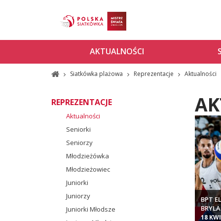
AKTUALNOŚCI
Siatkówka plażowa
Reprezentacje
Aktualności
AK
REPREZENTACJE
Aktualności
Seniorki
Seniorzy
Młodzieżówka
Młodzieżowiec
Juniorki
Juniorzy
BPT E
BRYLA
Juniorki Młodsze
ŚWIA
18 KW