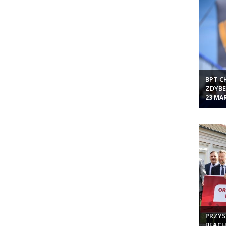
BPT C
ZDYBE
23 MA
PRZY
BEACH