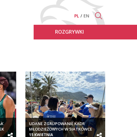
PL
EN
ROZGRYWKI
AK
UDANE ZGRUPOWANIE KADR
EK
MŁODZIEŻOWYCH W SIATKÓWCE
PLAŻOWEJ W TURCJI
15 KWIETNIA