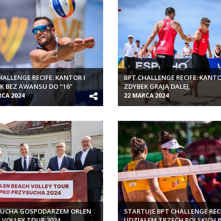
HALLENGE RECIFE: KANTOR I
BPT CHALLENGE RECIFE: KANTO
K BEZ AWANSU DO "16"
ZDYBEK GRAJĄ DALEJ,
GRUSZCZYŃSKA I WACHOWICZ
RCA 2024
22 MARCA 2024
WYELIMINOWANE
SUCHA GOSPODARZEM ORLEN
STARTUJE BPT CHALLENGE RECI
 VOLLEY TOUR 2024
UDZIAŁEM TRZECH POLSKICH 