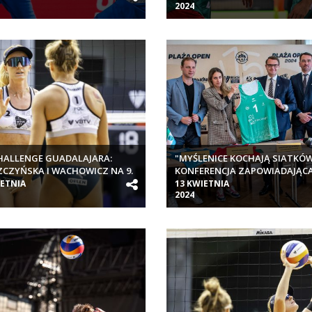
2024
HALLENGE GUADALAJARA:
"MYŚLENICE KOCHAJĄ SIATKÓW
CZYŃSKA I WACHOWICZ NA 9.
KONFERENCJA ZAPOWIADAJĄC
CU
TURNIEJ BEACH PRO TOUR FUT
IETNIA
13 KWIETNIA
2024
15. EDYCJĘ PLAŻY OPEN