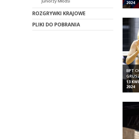
Juniorzy Młodsi
2024
ROZGRYWKI KRAJOWE
PLIKI DO POBRANIA
BPT C
GRUSZ
MIEJS
13 KW
2024