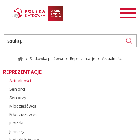
AKTUALNOŚCI
SIATKÓWKA
SIATKÓWKA PLAŻOWA
ROZGRYWKI
Siatkówka plażowa
Reprezentacje
Aktualności
PL
EN
REPREZENTACJE
Aktualności
Seniorki
Seniorzy
Młodzieżówka
Młodzieżowiec
Juniorki
Juniorzy
Juniorki Młodsze