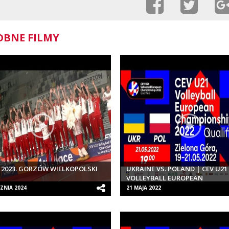
BNE FILMY
 2023. GORZÓW WIELKOPOLSKI
UKRAINE VS. POLAND | CEV U21
VOLLEYBALL EUROPEAN
CHAMPIONSHIP 2022 QUALIFIER
ZNIA 2024
21 MAJA 2022
WOMEN