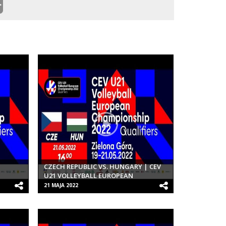
CZECH REPUBLIC VS. HUNGARY | CEV
U21 VOLLEYBALL EUROPEAN
S |
CHAMPIONSHIP 2022 QUALIFIERS |
21 MAJA 2022
WOMEN