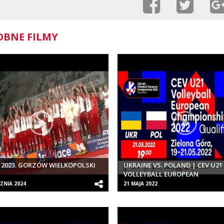
BNE FILMY
 2023. GORZÓW WIELKOPOLSKI
UKRAINE VS. POLAND | CEV U21
VOLLEYBALL EUROPEAN
CHAMPIONSHIP 2022 QUALIFIER
ZNIA 2024
21 MAJA 2022
WOMEN