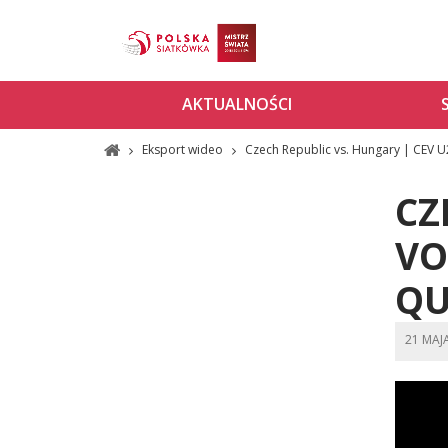
AKTUALNOŚCI
Eksport wideo
Czech Republic vs. Hungary | CEV 
CZ
VO
QU
21 MAJ