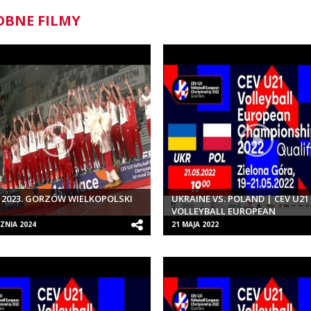
BNE FILMY
 2023. GORZÓW WIELKOPOLSKI
UKRAINE VS. POLAND | CEV U21
VOLLEYBALL EUROPEAN
CHAMPIONSHIP 2022 QUALIFIER
ZNIA 2024
21 MAJA 2022
WOMEN