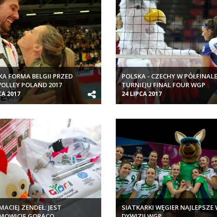
A FORMA BELGII PRZED
POLSKA - CZECHY W PÓŁFINAL
OLLEY POLAND 2017
TURNIEJU FINAL FOUR WGP
CA 2017
24 LIPCA 2017
MACIEJ ZENDEŁ: JEST
SIATKARKI WĘGIER NAJLEPSZE W
MOWICIE GORĄCO
DYWIZJI WGP