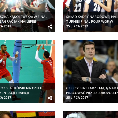
SZKA KĄKOLEWSKA: W FINAL
SKŁAD KADRY NARODOWEJ NA
ZAGRAĆ JAK NAJLEPIEJ
TURNIEJ FINAL FOUR WGP W
OSTRAWIE
CA 2017
25 LIPCA 2017
OZ SIATKÓWKI NA CZELE
CZESCY SIATKARZE MAJĄ NAD
ZENTACJI FRANCJI
PRACOWAĆ PRZED EUROVOLLE
POLAND 2017
CA 2017
25 LIPCA 2017