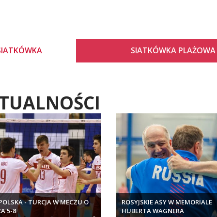
SIATKÓWKA
SIATKÓWKA PLAŻOWA
TUALNOŚCI
 POLSKA - TURCJA W MECZU O
ROSYJSKIE ASY W MEMORIALE
A 5-8
HUBERTA WAGNERA