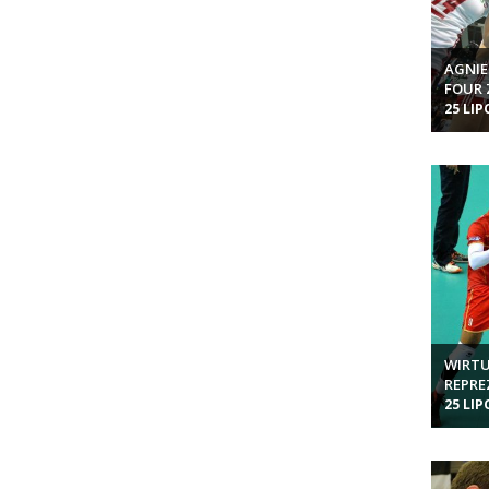
AGNIE
FOUR 
25 LIP
WIRTU
REPRE
25 LIP