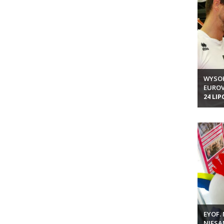
WYSOK
EUROV
24 LIP
EYOF. 
NIESA