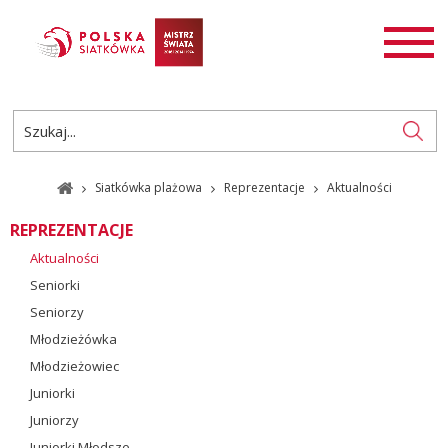
AKTUALNOŚCI
SIATKÓWKA
SIATKÓWKA PLAŻOWA
ROZGRYWKI
Siatkówka plażowa
Reprezentacje
Aktualności
PL
EN
REPREZENTACJE
Aktualności
Seniorki
Seniorzy
Młodzieżówka
Młodzieżowiec
Juniorki
Juniorzy
Juniorki Młodsze