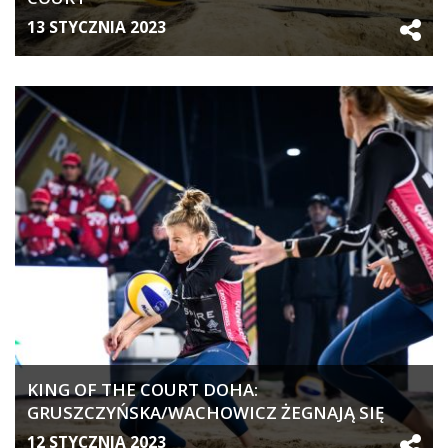
13 STYCZNIA 2023
KING OF THE COURT DOHA:
GRUSZCZYŃSKA/WACHOWICZ ŻEGNAJĄ SIĘ
TURNIEJEM, BRYL/ŁOSIAK POZNALI RYWALI
12 STYCZNIA 2023