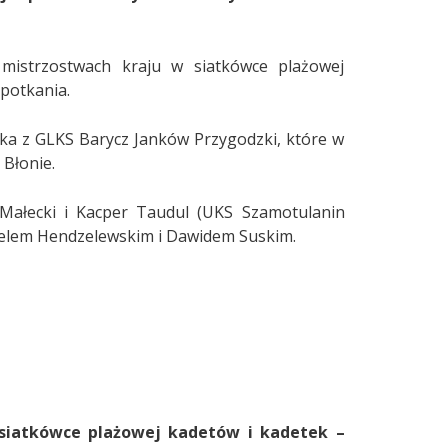
 mistrzostwach kraju w siatkówce plażowej
spotkania.
ńska z GLKS Barycz Janków Przygodzki, które w
 Błonie.
l Małecki i Kacper Taudul (UKS Szamotulanin
rcelem Hendzelewskim i Dawidem Suskim.
 siatkówce plażowej kadetów i kadetek –