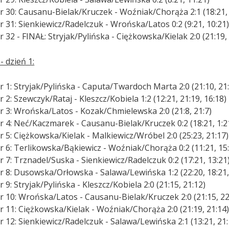
r 30: Causanu-Bielak/Kruczek - Woźniak/Chorąża 2:1 (18:21, 
 31: Sienkiewicz/Radelczuk - Wrońska/Latos 0:2 (9:21, 10:21
 32 - FINAŁ: Stryjak/Pylińska - Ciężkowska/Kielak 2:0 (21:19,
- dzień 1:
 1: Stryjak/Pylińska - Caputa/Twardoch Marta 2:0 (21:10, 21
 2: Szewczyk/Rataj - Kleszcz/Kobiela 1:2 (12:21, 21:19, 16:18)
r 3: Wrońska/Latos - Kozak/Chmielewska 2:0 (21:8, 21:7)
r 4: Neć/Kaczmarek - Causanu-Bielak/Kruczek 0:2 (18:21, 1:2
 5: Ciężkowska/Kielak - Malkiewicz/Wróbel 2:0 (25:23, 21:17)
r 6: Terlikowska/Bąkiewicz - Woźniak/Chorąża 0:2 (11:21, 15
 7: Trznadel/Suska - Sienkiewicz/Radelczuk 0:2 (17:21, 13:21
r 8: Dusowska/Orłowska - Salawa/Lewińska 1:2 (22:20, 18:21,
 9: Stryjak/Pylińska - Kleszcz/Kobiela 2:0 (21:15, 21:12)
r 10: Wrońska/Latos - Causanu-Bielak/Kruczek 2:0 (21:15, 22
r 11: Ciężkowska/Kielak - Woźniak/Chorąża 2:0 (21:19, 21:14
 12: Sienkiewicz/Radelczuk - Salawa/Lewińska 2:1 (13:21, 21: