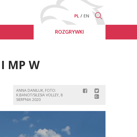
PL
EN
ROZGRYWKI
I MP W
ANNA DANILUK, FOTO:
K.BANOT/SILESIA VOLLEY, 8
SIERPNIA 2020