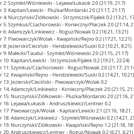
 2: Szymlet/Wiśniewski - Lejawa/Łukasik 2:0 (21:19, 21:7)
 3: Kapitan/Lewicki - Płużka/Mordarski 2:0 (21:17, 21:17)
 4: Nurczyński/Ziółkowski - Strzymszok/Fijałek 0:2 (13:21, 17
r 5: Szymkus/Czachorowski - Konieczny/Płaczek 2:0 (21:14, 2
r 6: Adamczyk/Linkiewicz - Roguz/Nowak 0:2 (16:21, 13:21)
r 7: Piwowarczyk/Wolak - Kwapiński/Rejno 0:2 (17:21, 12:21)
 8: Jezierski/Cieciński - Hendzelewski/Suski 0:2 (10:21, 8:21)
 9: Małecki/Taudul - Szymlet/Wiśniewski 2:0 (21:15, 21:17)
 10: Kapitan/Lewicki - Strzymszok/Fijałek 0:2 (19:21, 22:24)
r 11: Szymkus/Czachorowski - Roguz/Nowak 2:0 (21:17, 21:1
 12: Kwapiński/Rejno - Hendzelewski/Suski 0:2 (14:21, 10:21
 13: Jezierski/Cieciński - Piwowarczyk/Wolak 0:2
 14: Adamczyk/Linkiewicz - Konieczny/Płaczek 2:0 (21:15, 21:
 15: Nurczyński/Ziółkowski - Płużka/Mordarski 2:0 (21:16, 2
r 16: Lejawa/Łukasik - Andruszkiewicz/Lentner 0:2
 17: Piwowarczyk/Wolak - Kapitan/Lewicki 2:1 (21:16, 18:21, 
 18: Adamczyk/Linkiewicz - Szymlet/Wiśniewski 0:2 (14:21, 2
 19: Nurczyński/Ziółkowski - Kwapiński/Rejno 1:2 (21:18, 18:
r 20: Andruszkiewicz/Lentner - Roguz/Nowak 0:2 (6:21, 6:21)