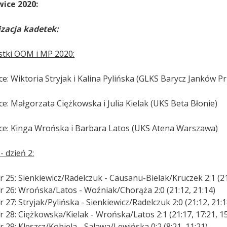
ice 2020:
zacja kadetek:
stki OOM i MP 2020:
ce: Wiktoria Stryjak i Kalina Pylińska (GLKS Barycz Janków P
ce: Małgorzata Ciężkowska i Julia Kielak (UKS Beta Błonie)
sce: Kinga Wrońska i Barbara Latos (UKS Atena Warszawa)
- dzień 2:
 25: Sienkiewicz/Radelczuk - Causanu-Bielak/Kruczek 2:1 (21:
r 26: Wrońska/Latos - Woźniak/Chorąża 2:0 (21:12, 21:14)
 27: Stryjak/Pylińska - Sienkiewicz/Radelczuk 2:0 (21:12, 21:1
 28: Ciężkowska/Kielak - Wrońska/Latos 2:1 (21:17, 17:21, 15
 29: Kleszcz/Kobiela - Salawa/Lewińska 0:2 (8:21, 11:21)