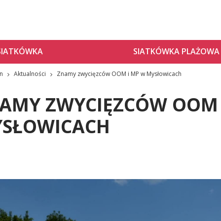
SIATKÓWKA
SIATKÓWKA PLAŻOWA
zn
Aktualności
Znamy zwycięzców OOM i MP w Mysłowicach
AMY ZWYCIĘZCÓW OOM 
SŁOWICACH