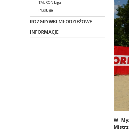
TAURON Liga
PlusLiga
ROZGRYWKI MŁODZIEŻOWE
INFORMACJE
W Mys
Mistr