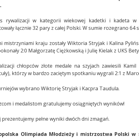
.
s rywalizacji w kategorii wiekowej kadetki i kadeta w
owały łącznie 32 pary z całej Polski. W sumie rozegrano 64 
 mistrzyniami kraju zostały Wiktoria Stryjak i Kalina Pyli
pokonały 2:0 Małgorzatę Ciężkowską i Julię Kielak z UKS Bety
lizacji chłopców złote medale na szyjach zawiesili Kami
uły), którzy w bardzo zaciętym spotkaniu wygrali 2:1 z Ma
rniejów wybrano Wiktorię Stryjak i Kacpra Taudula.
zcom i medalistom gratulujemy osiągniętych wyników!
j prezentujemy pełne wyniki dwóch dni zmagań.
opolska Olimpiada Młodzieży i mistrzostwa Polski w