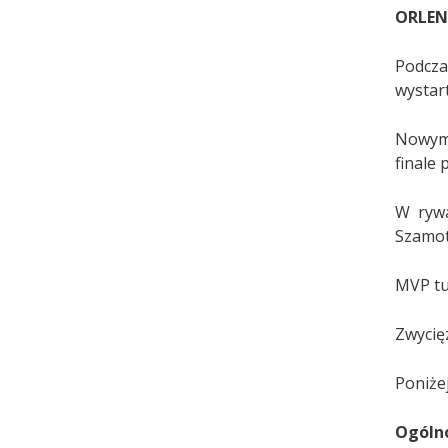
ORLEN
Podcza
wystart
Nowymi
finale 
W rywa
Szamot
MVP tu
Zwycię
Poniże
Ogóln