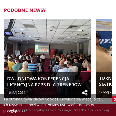
PODOBNE NEWSY
TURNIEJ
DWUDNIOWA KONFERENCJA
SIATKA
LICENCYJNA PZPS DLA TRENERÓW
SPORTO
SZCZEBLA...
12 MAJ 202
16 MAJ 2024
Ta strona używa plików Cookies. Dowiedz się więcej o celu
ich używania i możliwości zmiany ustawień Cookies w
www.pzps.pl
to oficjalny serwis Polskiego Związku Piłki Siatkowej
przeglądarce.