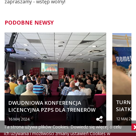
zapraszamy - wstęp wolny!
PODOBNE NEWSY
TURNIEJ
DWUDNIOWA KONFERENCJA
SIATKA
LICENCYJNA PZPS DLA TRENERÓW
SPORTO
SZCZEBLA...
12 MAJ 202
16 MAJ 2024
Ta strona używa plików Cookies. Dowiedz się więcej o celu
ich używania i możliwości zmiany ustawień Cookies w