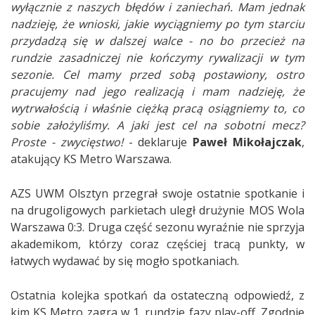
wyłącznie z naszych błędów i zaniechań. Mam jednak
nadzieję, że wnioski, jakie wyciągniemy po tym starciu
przydadzą się w dalszej walce - no bo przecież na
rundzie zasadniczej nie kończymy rywalizacji w tym
sezonie. Cel mamy przed sobą postawiony, ostro
pracujemy nad jego realizacją i mam nadzieję, że
wytrwałością i właśnie ciężką pracą osiągniemy to, co
sobie założyliśmy. A jaki jest cel na sobotni mecz?
Proste - zwycięstwo!
- deklaruje
Paweł Mikołajczak
,
atakujący KS Metro Warszawa.
AZS UWM Olsztyn przegrał swoje ostatnie spotkanie i
na drugoligowych parkietach uległ drużynie MOS Wola
Warszawa 0:3. Druga część sezonu wyraźnie nie sprzyja
akademikom, którzy coraz częściej tracą punkty, w
łatwych wydawać by się mogło spotkaniach.
Ostatnia kolejka spotkań da ostateczną odpowiedź, z
kim KS Metro zagra w 1. rundzie fazy play-off. Zgodnie