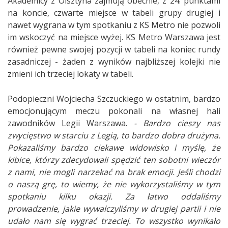
Akademicy z Olsztyna zajmują obecnie, z 24. punktami
na koncie, czwarte miejsce w tabeli grupy drugiej i
nawet wygrana w tym spotkaniu z KS Metro nie pozwoli
im wskoczyć na miejsce wyżej. KS Metro Warszawa jest
również pewne swojej pozycji w tabeli na koniec rundy
zasadniczej - żaden z wyników najbliższej kolejki nie
zmieni ich trzeciej lokaty w tabeli.
Podopieczni Wojciecha Szczuckiego w ostatnim, bardzo
emocjonującym meczu pokonali na własnej hali
zawodników Legii Warszawa.
- Bardzo cieszy nas
zwycięstwo w starciu z Legią, to bardzo dobra drużyna.
Pokazaliśmy bardzo ciekawe widowisko i myślę, że
kibice, którzy zdecydowali spędzić ten sobotni wieczór
z nami, nie mogli narzekać na brak emocji. Jeśli chodzi
o naszą grę, to wiemy, że nie wykorzystaliśmy w tym
spotkaniu kilku okazji. Za łatwo oddaliśmy
prowadzenie, jakie wywalczyliśmy w drugiej partii i nie
udało nam się wygrać trzeciej. To wszystko wynikało