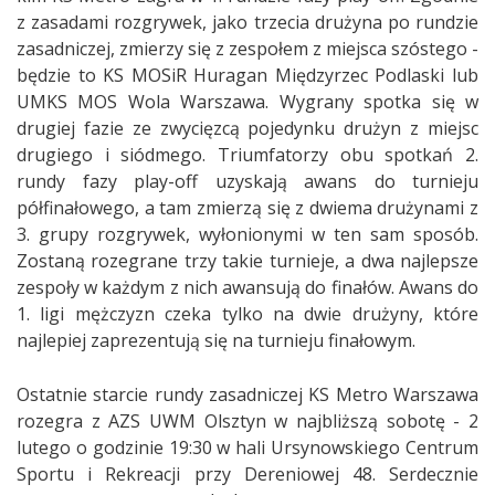
z zasadami rozgrywek, jako trzecia drużyna po rundzie
zasadniczej, zmierzy się z zespołem z miejsca szóstego -
będzie to KS MOSiR Huragan Międzyrzec Podlaski lub
UMKS MOS Wola Warszawa. Wygrany spotka się w
drugiej fazie ze zwycięzcą pojedynku drużyn z miejsc
drugiego i siódmego. Triumfatorzy obu spotkań 2.
rundy fazy play-off uzyskają awans do turnieju
półfinałowego, a tam zmierzą się z dwiema drużynami z
3. grupy rozgrywek, wyłonionymi w ten sam sposób.
Zostaną rozegrane trzy takie turnieje, a dwa najlepsze
zespoły w każdym z nich awansują do finałów. Awans do
1. ligi mężczyzn czeka tylko na dwie drużyny, które
najlepiej zaprezentują się na turnieju finałowym.
Ostatnie starcie rundy zasadniczej KS Metro Warszawa
rozegra z AZS UWM Olsztyn w najbliższą sobotę - 2
lutego o godzinie 19:30 w hali Ursynowskiego Centrum
Sportu i Rekreacji przy Dereniowej 48. Serdecznie