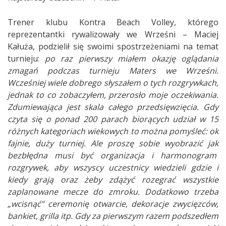
Trener klubu Kontra Beach Volley, którego
reprezentantki rywalizowały we Wrześni – Maciej
Kałuża, podzielił się swoimi spostrzeżeniami na temat
turnieju:
po raz pierwszy miałem okazję oglądania
zmagań podczas turnieju Maters we Wrześni.
Wcześniej wiele dobrego słyszałem o tych rozgrywkach,
jednak to co zobaczyłem, przerosło moje oczekiwania.
Zdumiewająca jest skala całego przedsięwzięcia. Gdy
czyta się o ponad 200 parach biorących udział w 15
różnych kategoriach wiekowych to można pomyśleć: ok
fajnie, duży turniej. Ale proszę sobie wyobrazić jak
bezbłędna musi być organizacja i harmonogram
rozgrywek, aby wszyscy uczestnicy wiedzieli gdzie i
kiedy grają oraz żeby zdążyć rozegrać wszystkie
zaplanowane mecze do zmroku. Dodatkowo trzeba
„wcisnąć” ceremonię otwarcie, dekoracje zwycięzców,
bankiet, grilla itp. Gdy za pierwszym razem podszedłem