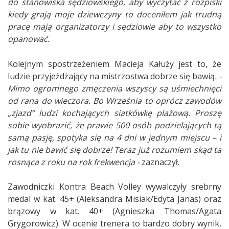
do stanowiska sędziowskiego, aby wyczytać z rozpiski
kiedy grają moje dziewczyny to doceniłem jak trudną
pracę mają organizatorzy i sędziowie aby to wszystko
opanować.
Kolejnym spostrzeżeniem Macieja Kałuży jest to, że
ludzie przyjeżdżający na mistrzostwa dobrze się bawią
. -
Mimo ogromnego zmęczenia wszyscy są uśmiechnięci
od rana do wieczora. Bo Września to oprócz zawodów
„zjazd” ludzi kochających siatkówkę plażową. Proszę
sobie wyobrazić, że prawie 500 osób podzielających tą
samą pasję, spotyka się na 4 dni w jednym miejscu – i
jak tu nie bawić się dobrze! Teraz już rozumiem skąd ta
rosnąca z roku na rok frekwencja -
zaznaczył.
Zawodniczki Kontra Beach Volley wywalczyły srebrny
medal w kat. 45+ (Aleksandra Misiak/Edyta Janas) oraz
brązowy w kat. 40+ (Agnieszka Thomas/Agata
Grygorowicz). W ocenie trenera to bardzo dobry wynik,