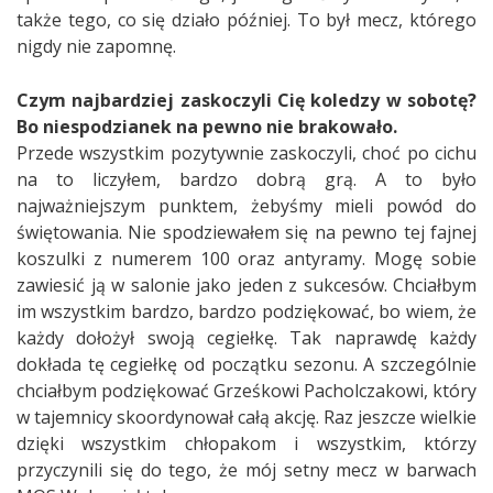
także tego, co się działo później. To był mecz, którego
nigdy nie zapomnę.
Czym najbardziej zaskoczyli Cię koledzy w sobotę?
Bo niespodzianek na pewno nie brakowało.
Przede wszystkim pozytywnie zaskoczyli, choć po cichu
na to liczyłem, bardzo dobrą grą. A to było
najważniejszym punktem, żebyśmy mieli powód do
świętowania. Nie spodziewałem się na pewno tej fajnej
koszulki z numerem 100 oraz antyramy. Mogę sobie
zawiesić ją w salonie jako jeden z sukcesów. Chciałbym
im wszystkim bardzo, bardzo podziękować, bo wiem, że
każdy dołożył swoją cegiełkę. Tak naprawdę każdy
dokłada tę cegiełkę od początku sezonu. A szczególnie
chciałbym podziękować Grześkowi Pacholczakowi, który
w tajemnicy skoordynował całą akcję. Raz jeszcze wielkie
dzięki wszystkim chłopakom i wszystkim, którzy
przyczynili się do tego, że mój setny mecz w barwach