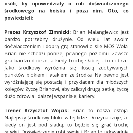
osób, by opowiedziały o roli doświadczonego
środkowego na boisku i poza nim. Oto, co
powiedzieli:
Prezes Krzysztof Zimnicki:
Brian Malangiewicz jest
bardzo potrzebny drużynie. Od wielu lat swoim
doświadczeniem i dobrą grą stanowi o sile MOS Wola.
Brian nie schodzi poniżej pewnego poziomu. Zawsze
gra bardzo dobrze, a kiedy trochę słabiej - to dobrze.
Jako środkowy wyróżnia się ilością zdobywanych
punktów blokiem i atakiem ze środka. Na pewno jest
wyróżniającą się postacią i przykładem dla młodszych
kolegów. Życzę Brianowi, aby zaliczył drugą setkę, życzę
dużo zdrowia i dalszej wspaniałej kariery.
Trener Krzysztof Wójcik:
Brian to nasza ostoja.
Najlepszy środkowy bloku w tej lidze. Drużyna czuje, że
kiedy on jest pod siatką, to będzie się grać trochę
łatwiej. Doświadczenie robi swoje i Brian to udowadnia