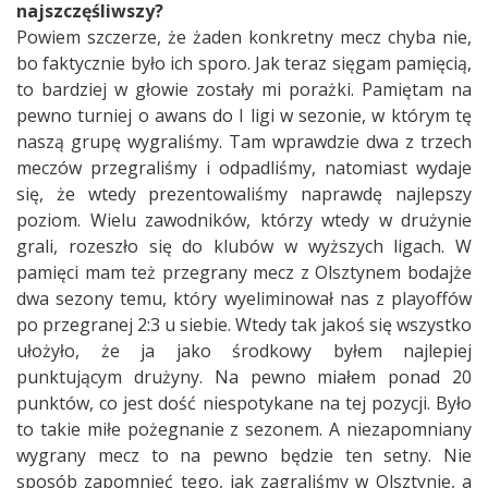
najszczęśliwszy?
Powiem szczerze, że żaden konkretny mecz chyba nie,
bo faktycznie było ich sporo. Jak teraz sięgam pamięcią,
to bardziej w głowie zostały mi porażki. Pamiętam na
pewno turniej o awans do I ligi w sezonie, w którym tę
naszą grupę wygraliśmy. Tam wprawdzie dwa z trzech
meczów przegraliśmy i odpadliśmy, natomiast wydaje
się, że wtedy prezentowaliśmy naprawdę najlepszy
poziom. Wielu zawodników, którzy wtedy w drużynie
grali, rozeszło się do klubów w wyższych ligach. W
pamięci mam też przegrany mecz z Olsztynem bodajże
dwa sezony temu, który wyeliminował nas z playoffów
po przegranej 2:3 u siebie. Wtedy tak jakoś się wszystko
ułożyło, że ja jako środkowy byłem najlepiej
punktującym drużyny. Na pewno miałem ponad 20
punktów, co jest dość niespotykane na tej pozycji. Było
to takie miłe pożegnanie z sezonem. A niezapomniany
wygrany mecz to na pewno będzie ten setny. Nie
sposób zapomnieć tego, jak zagraliśmy w Olsztynie, a