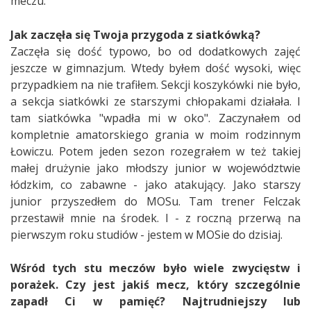
meczu.
Jak zaczęła się Twoja przygoda z siatkówką?
Zaczęła się dość typowo, bo od dodatkowych zajęć
jeszcze w gimnazjum. Wtedy byłem dość wysoki, więc
przypadkiem na nie trafiłem. Sekcji koszykówki nie było,
a sekcja siatkówki ze starszymi chłopakami działała. I
tam siatkówka "wpadła mi w oko". Zaczynałem od
kompletnie amatorskiego grania w moim rodzinnym
Łowiczu. Potem jeden sezon rozegrałem w też takiej
małej drużynie jako młodszy junior w województwie
łódzkim, co zabawne - jako atakujący. Jako starszy
junior przyszedłem do MOSu. Tam trener Felczak
przestawił mnie na środek. I - z roczną przerwą na
pierwszym roku studiów - jestem w MOSie do dzisiaj.
Wśród tych stu meczów było wiele zwycięstw i
porażek. Czy jest jakiś mecz, który szczególnie
zapadł Ci w pamięć? Najtrudniejszy lub