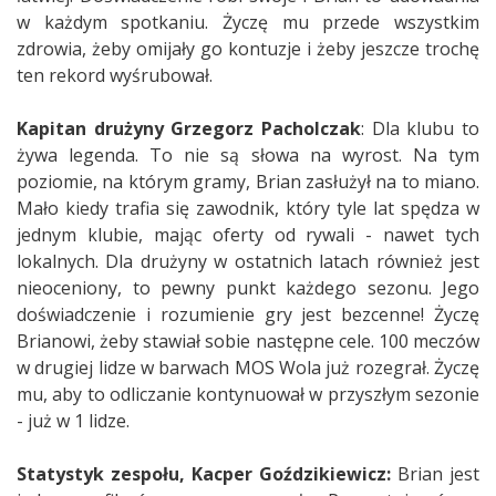
w każdym spotkaniu. Życzę mu przede wszystkim
zdrowia, żeby omijały go kontuzje i żeby jeszcze trochę
ten rekord wyśrubował.
Kapitan drużyny Grzegorz Pacholczak
: Dla klubu to
żywa legenda. To nie są słowa na wyrost. Na tym
poziomie, na którym gramy, Brian zasłużył na to miano.
Mało kiedy trafia się zawodnik, który tyle lat spędza w
jednym klubie, mając oferty od rywali - nawet tych
lokalnych. Dla drużyny w ostatnich latach również jest
nieoceniony, to pewny punkt każdego sezonu. Jego
doświadczenie i rozumienie gry jest bezcenne! Życzę
Brianowi, żeby stawiał sobie następne cele. 100 meczów
w drugiej lidze w barwach MOS Wola już rozegrał. Życzę
mu, aby to odliczanie kontynuował w przyszłym sezonie
- już w 1 lidze.
Statystyk zespołu, Kacper Goździkiewicz:
Brian jest