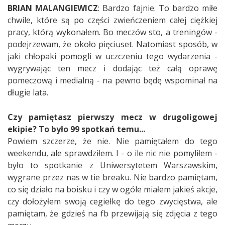
BRIAN MALANGIEWICZ
: Bardzo fajnie. To bardzo miłe
chwile, które są po części zwieńczeniem całej ciężkiej
pracy, którą wykonałem. Bo meczów sto, a treningów -
podejrzewam, że około pięciuset. Natomiast sposób, w
jaki chłopaki pomogli w uczczeniu tego wydarzenia -
wygrywając ten mecz i dodając też całą oprawę
pomeczową i medialną - na pewno będę wspominał na
długie lata.
Czy pamiętasz pierwszy mecz w drugoligowej
ekipie? To było 99 spotkań temu...
Powiem szczerze, że nie. Nie pamiętałem do tego
weekendu, ale sprawdziłem. I - o ile nic nie pomyliłem -
było to spotkanie z Uniwersytetem Warszawskim,
wygrane przez nas w tie breaku. Nie bardzo pamiętam,
co się działo na boisku i czy w ogóle miałem jakieś akcje,
czy dołożyłem swoją cegiełkę do tego zwycięstwa, ale
pamiętam, że gdzieś na fb przewijają się zdjęcia z tego