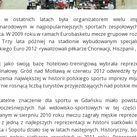
a w ostatnich latach była organizatorem wielu imp
narodowym w najpopularniejszych sportach zespołowych
a. W 2009 roku w ramach Eurobasketu mecze grupowe rozgryw
 Trzy lata później na stadionie wybudowanym specjaln
kiego Euro 2012 rywalizowali piłkarze Chorwacji, Hiszpanii , I
 jako swoją bazę hotelowo-treningową wybrała repreze
finałowy. Gród nad Motławą w czerwcu 2012 odwiedziły ty
zenia największej w historii polskiego sportu imprezy mi
rnie rosnącą liczbą turystów przyjeżdżających nad polskie m
gatelne znaczenie dla sportu w Gdańsku miało powst
ocześniejszych hal widowisko-sportowych w tej częśc
anym w sierpniu 2010 roku meczu zagrały męskie reprezenta
e z jedną z najlepszych reprezentacji w historii siatkówk
a i Sopotu działo się w latach następnych. Historyczny, b