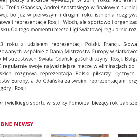
wej polscy siatkarze wywalczyli w 2011 roku. Reprezen
 Trefla Gdańska, Andrei Anastasiego w finałowym turnieju z
wej, bo już w pierwszym i drugim roku istnienia rozgrywek
owali reprezentacje Rosji i Włoch, ale sportowo i organizac
sku. Od tego momentu mecze Ligi Światowej regularnie ro
 roku z udziałem reprezentacji Polski, Francji, Słowa
zowanych wspólnie z Danią Mistrzostw Europy w siatkówce. 
w Mistrzostwach Świata Gdańsk gościł drużyny: Rosji, Bułg
 regularnie swoje najważniejsze mecze w eliminacjach do 
jskich rozgrywa reprezentacja Polski piłkarzy ręczny
ostw Europy, a do Gdańska za swoimi reprezentacjami przyj
óry i Rosji.
orii wielkiego sportu w stolicy Pomorza bieżący rok zapi
BNE NEWSY