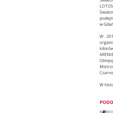
Świato
LOTOSU
Świato
podejm
w Gdań
W 2013
organi
kibicó
ARENIE
Olimpi
Mistrz
Czarnog
W hist
PODO