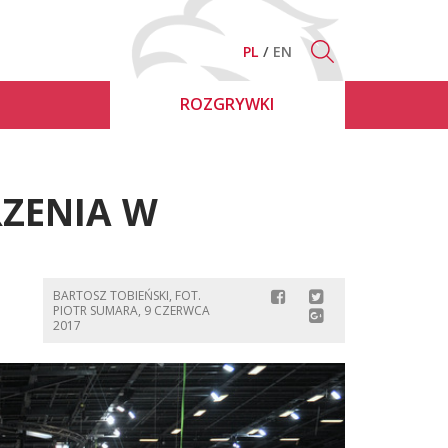
PL
EN
ROZGRYWKI
ZENIA W
BARTOSZ TOBIEŃSKI, FOT.
PIOTR SUMARA, 9 CZERWCA
2017