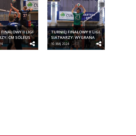
 FINAŁOWY II LIGI
TURNIEJ FINAŁOWY II LIGI
RZY: CM SOLEUS
SIATKARZY: WYGRANA
PORTOWY...
CM SOLEUS KLUB
24
10 MAJ 2024
SPORTOWY...