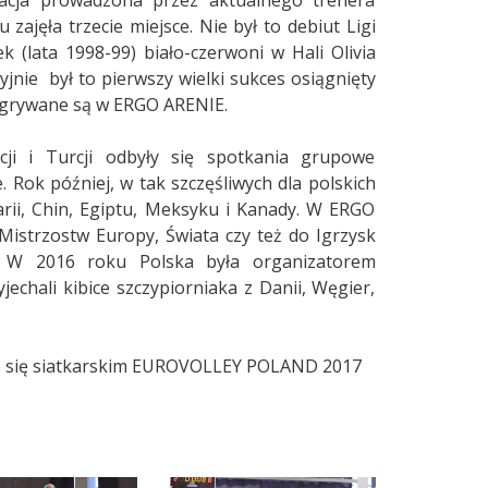
tacja prowadzona przez aktualnego trenera
ajęła trzecie miejsce. Nie był to debiut Ligi
 (lata 1998-99) biało-czerwoni w Hali Olivia
yjnie był to pierwszy wielki sukces osiągnięty
zgrywane są w ERGO ARENIE.
cji i Turcji odbyły się spotkania grupowe
Rok później, w tak szczęśliwych dla polskich
arii, Chin, Egiptu, Meksyku i Kanady. W ERGO
Mistrzostw Europy, Świata czy też do Igrzysk
ch. W 2016 roku Polska była organizatorem
echali kibice szczypiorniaka z Danii, Węgier,
sze się siatkarskim EUROVOLLEY POLAND 2017