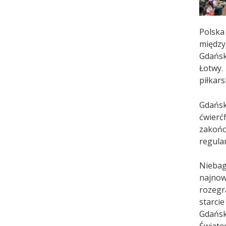
Polsk
między
Gdańsk
Łotwy.
piłkars
Gdańsk
ćwierć
zakońc
regula
Nieba
najnow
rozegr
starci
Gdańsk