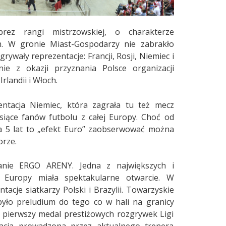
rez rangi mistrzowskiej, o charakterze
. W gronie Miast-Gospodarzy nie zabrakło
ały reprezentacje: Francji, Rosji, Niemiec i
ie z okazji przyznania Polsce organizacji
rlandii i Włoch.
ntacja Niemiec, która zagrała tu też mecz
siące fanów futbolu z całej Europy. Choć od
ja 5 lat to „efekt Euro” zaobserwować można
orze.
anie ERGO ARENY. Jedna z największych i
i Europy miała spektakularne otwarcie. W
cje siatkarzy Polski i Brazylii. Towarzyskie
i było preludium do tego co w hali na granicy
o pierwszy medal prestiżowych rozgrywek Ligi