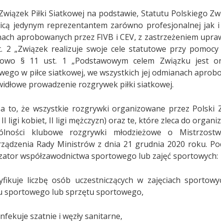
Związek Piłki Siatkowej na podstawie, Statutu Polskiego Zwią
icą jedynym reprezentantem zarówno profesjonalnej jak i a
ach aprobowanych przez FIVB i CEV, z zastrzeżeniem upraw
t. 2 „Związek realizuje swoje cele statutowe przy pomocy
kowo § 11 ust. 1 „Podstawowym celem Związku jest or
wego w piłce siatkowej, we wszystkich jej odmianach aprobo
widłowe prowadzenie rozgrywek piłki siatkowej.
a to, że wszystkie rozgrywki organizowane przez Polski Zw
 II ligi kobiet, II ligi mężczyzn) oraz te, które zleca do org
gólności klubowe rozgrywki młodzieżowe o Mistrzost
ządzenia Rady Ministrów z dnia 21 grudnia 2020 roku. Po
zator współzawodnictwa sportowego lub zajęć sportowych:
yfikuje liczbę osób uczestniczących w zajęciach sportow
u sportowego lub sprzętu sportowego,
nfekuje szatnie i węzły sanitarne,