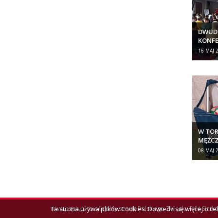
DWUD
KONFE
LICEN
16 MAJ 
TRENE
W TORU
MĘŻC
08 MAJ 
www.pzps.pl
to oficjalny serwis Polskiego Związku Piłki Siatk
Ta strona używa plików Cookies. Dowiedz się więcej o ce