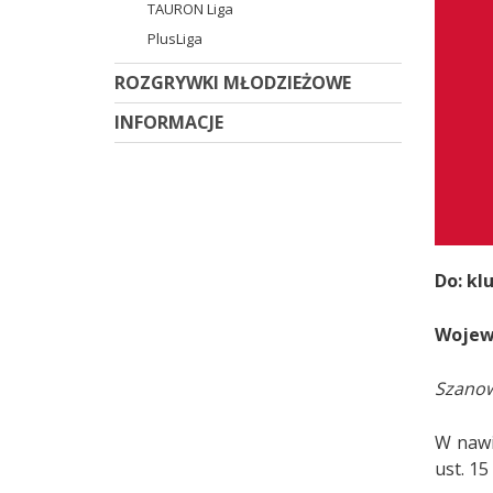
TAURON Liga
PlusLiga
ROZGRYWKI MŁODZIEŻOWE
INFORMACJE
Do: klu
Wojewó
Szanow
W nawi
ust. 15