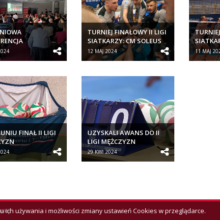
NIOWA
TURNIEJ FINAŁOWY II LIGI
TURNIEJ
RENCJA
SIATKARZY: CM SOLEUS
SIATKA
CYJNA PZPS DLA
KLUB SPORTOWY...
KLUB S
2024
12 MAJ 2024
11 MAJ 20
RÓW SZCZEBLA...
NIU FINAŁ II LIGI
UZYSKALI AWANS DO II
ZYZN
LIGI MĘŻCZYZN
2024
29 KWI 2024
owej
lu ich używania i możliwości zmiany ustawień Cookies w przeglądarce.