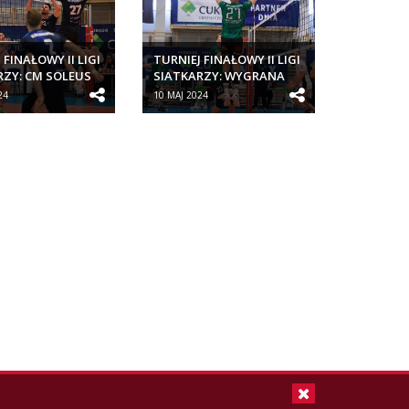
 FINAŁOWY II LIGI
TURNIEJ FINAŁOWY II LIGI
RZY: CM SOLEUS
SIATKARZY: WYGRANA
PORTOWY...
CM SOLEUS KLUB
24
10 MAJ 2024
SPORTOWY...