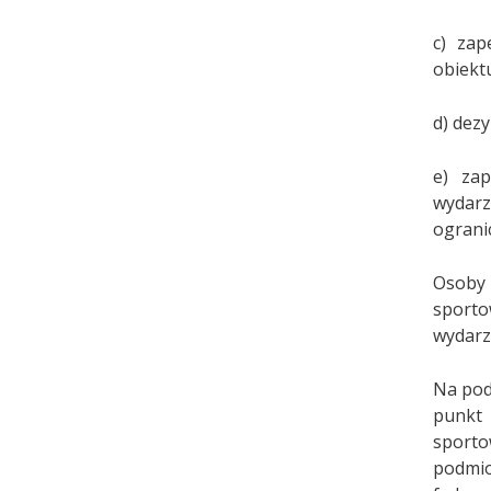
c) zap
obiekt
d) dez
e) za
wydarz
ograni
Osoby
sporto
wydarz
Na pod
punkt 
sport
podmi