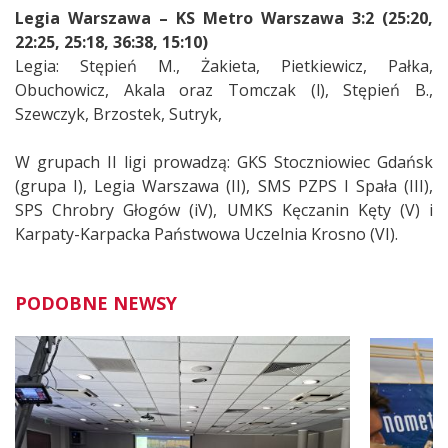
Legia Warszawa – KS Metro Warszawa 3:2 (25:20,
22:25, 25:18, 36:38, 15:10)
Legia: Stępień M., Żakieta, Pietkiewicz, Pałka,
Obuchowicz, Akala oraz Tomczak (l), Stępień B.,
Szewczyk, Brzostek, Sutryk,
W grupach II ligi prowadzą: GKS Stoczniowiec Gdańsk
(grupa I), Legia Warszawa (II), SMS PZPS I Spała (III),
SPS Chrobry Głogów (iV), UMKS Kęczanin Kęty (V) i
Karpaty-Karpacka Państwowa Uczelnia Krosno (VI).
PODOBNE NEWSY