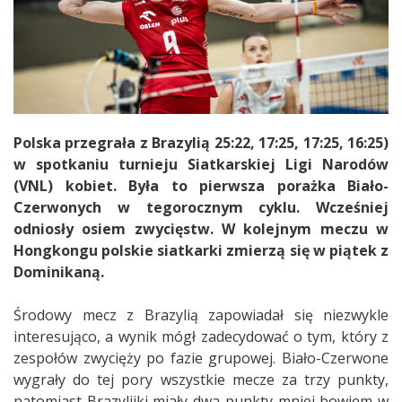
Polska przegrała z Brazylią 25:22, 17:25, 17:25, 16:25)
w spotkaniu turnieju Siatkarskiej Ligi Narodów
(VNL) kobiet. Była to pierwsza porażka Biało-
Czerwonych w tegorocznym cyklu. Wcześniej
odniosły osiem zwycięstw. W kolejnym meczu w
Hongkongu polskie siatkarki zmierzą się w piątek z
Dominikaną.
Środowy mecz z Brazylią zapowiadał się niezwykle
interesująco, a wynik mógł zadecydować o tym, który z
zespołów zwycięży po fazie grupowej. Biało-Czerwone
wygrały do tej pory wszystkie mecze za trzy punkty,
natomiast Brazylijki miały dwa punkty mniej bowiem w