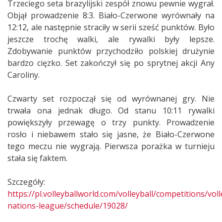
Trzeciego seta brazylijski zespół znowu pewnie wygrał.
Objął prowadzenie 8:3. Biało-Czerwone wyrównały na
12:12, ale następnie straciły w serii sześć punktów. Było
jeszcze trochę walki, ale rywalki były lepsze.
Zdobywanie punktów przychodziło polskiej drużynie
bardzo cięzko. Set zakończył się po sprytnej akcji Any
Caroliny.
Czwarty set rozpoczął się od wyrównanej gry. Nie
trwała ona jednak długo. Od stanu 10:11 rywalki
powiększyły przewagę o trzy punkty. Prowadzenie
rosło i niebawem stało się jasne, że Biało-Czerwone
tego meczu nie wygrają. Pierwsza porażka w turnieju
stała się faktem.
Szczegóły:
https://pl.volleyballworld.com/volleyball/competitions/voll
nations-league/schedule/19028/