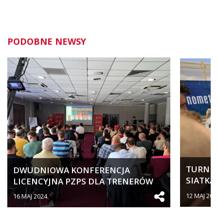
PODOBNE NEWSY
TURNIEJ
DWUDNIOWA KONFERENCJA
SIATKA
LICENCYJNA PZPS DLA TRENERÓW
SPORTO
SZCZEBLA...
12 MAJ 202
16 MAJ 2024