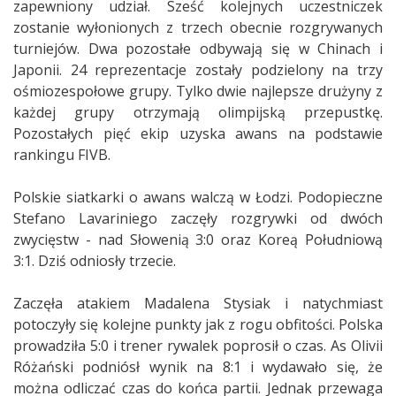
zapewniony udział. Sześć kolejnych uczestniczek
zostanie wyłonionych z trzech obecnie rozgrywanych
turniejów. Dwa pozostałe odbywają się w Chinach i
Japonii. 24 reprezentacje zostały podzielony na trzy
ośmiozespołowe grupy. Tylko dwie najlepsze drużyny z
każdej grupy otrzymają olimpijską przepustkę.
Pozostałych pięć ekip uzyska awans na podstawie
rankingu FIVB.
Polskie siatkarki o awans walczą w Łodzi. Podopieczne
Stefano Lavariniego zaczęły rozgrywki od dwóch
zwycięstw - nad Słowenią 3:0 oraz Koreą Południową
3:1. Dziś odniosły trzecie.
Zaczęła atakiem Madalena Stysiak i natychmiast
potoczyły się kolejne punkty jak z rogu obfitości. Polska
prowadziła 5:0 i trener rywalek poprosił o czas. As Olivii
Różański podniósł wynik na 8:1 i wydawało się, że
można odliczać czas do końca partii. Jednak przewaga