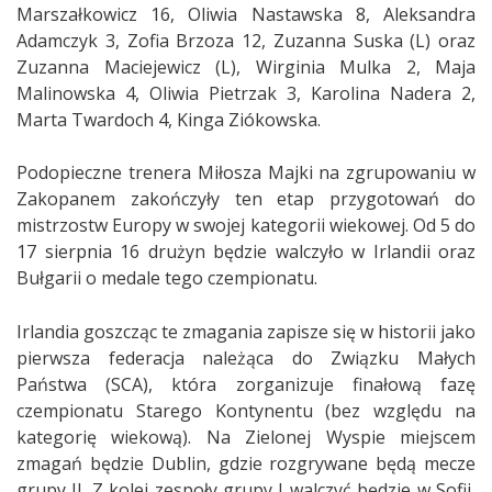
Marszałkowicz 16, Oliwia Nastawska 8, Aleksandra
Adamczyk 3, Zofia Brzoza 12, Zuzanna Suska (L) oraz
Zuzanna Maciejewicz (L), Wirginia Mulka 2, Maja
Malinowska 4, Oliwia Pietrzak 3, Karolina Nadera 2,
Marta Twardoch 4, Kinga Ziókowska.
Podopieczne trenera Miłosza Majki na zgrupowaniu w
Zakopanem zakończyły ten etap przygotowań do
mistrzostw Europy w swojej kategorii wiekowej. Od 5 do
17 sierpnia 16 drużyn będzie walczyło w Irlandii oraz
Bułgarii o medale tego czempionatu.
Irlandia goszcząc te zmagania zapisze się w historii jako
pierwsza federacja należąca do Związku Małych
Państwa (SCA), która zorganizuje finałową fazę
czempionatu Starego Kontynentu (bez względu na
kategorię wiekową). Na Zielonej Wyspie miejscem
zmagań będzie Dublin, gdzie rozgrywane będą mecze
grupy II. Z kolei zespoły grupy I walczyć będzie w Sofii,