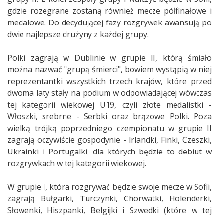
gdzie rozegrane zostaną również mecze półfinałowe i
medalowe. Do decydującej fazy rozgrywek awansują po
dwie najlepsze drużyny z każdej grupy.
Polki zagrają w Dublinie w grupie II, którą śmiało
można nazwać "grupą śmierci", bowiem wystąpią w niej
reprezentantki wszystkich trzech krajów, które przed
dwoma laty stały na podium w odpowiadającej wówczas
tej kategorii wiekowej U19, czyli złote medalistki -
Włoszki, srebrne - Serbki oraz brązowe Polki. Poza
wielką trójką poprzedniego czempionatu w grupie II
zagrają oczywiście gospodynie - Irlandki, Finki, Czeszki,
Ukrainki i Portugalki, dla których będzie to debiut w
rozgrywkach w tej kategorii wiekowej.
W grupie I, która rozgrywać będzie swoje mecze w Sofii,
zagrają Bułgarki, Turczynki, Chorwatki, Holenderki,
Słowenki, Hiszpanki, Belgijki i Szwedki (które w tej