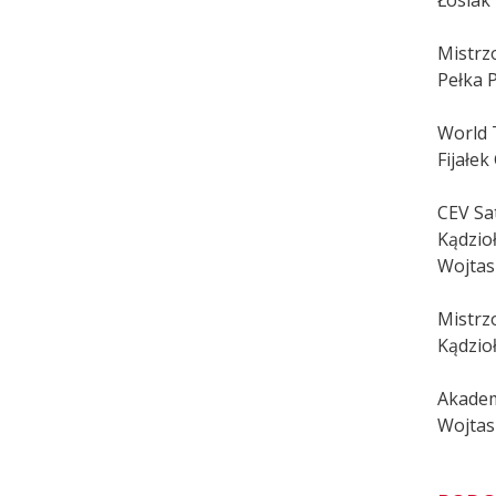
Mistrzo
Pełka P
World 
Fijałek
CEV Sa
Kądzioł
Wojtasi
Mistrz
Kądzioł
Akadem
Wojtasi