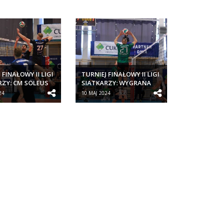
 FINAŁOWY II LIGI
TURNIEJ FINAŁOWY II LIGI
RZY: CM SOLEUS
SIATKARZY: WYGRANA
PORTOWY...
CM SOLEUS KLUB
24
10 MAJ 2024
SPORTOWY...