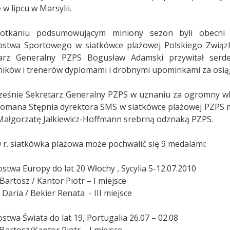
 w lipcu w Marsylii.
tkaniu podsumowującym miniony sezon byli obecni med
ostwa Sportowego w siatkówce plażowej Polskiego Związku
arz Generalny PZPS Bogusław Adamski przywitał serde
ików i trenerów dyplomami i drobnymi upominkami za osiąg
ześnie Sekretarz Generalny PZPS w uznaniu za ogromny wk
omana Stępnia dyrektora SMS w siatkówce plażowej PZPS me
Małgorzatę Jałkiewicz-Hoffmann srebrną odznaką PZPS.
 r. siatkówka plażowa może pochwalić się 9 medalami:
stwa Europy do lat 20 Włochy , Sycylia 5-12.07.2010
Bartosz / Kantor Piotr – I miejsce
Daria / Bekier Renata - III miejsce
stwa Świata do lat 19, Portugalia 26.07 – 02.08
Bartosz/Kantor Piotr – I miejsce