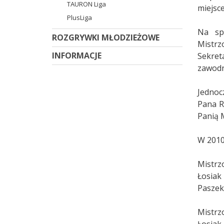
TAURON Liga
miejsce
PlusLiga
Na spo
ROZGRYWKI MŁODZIEŻOWE
Mistrz
INFORMACJE
Sekret
zawodn
Jednoc
Pana R
Panią 
W 2010
Mistrzo
Łosiak 
Paszek 
Mistrzo
Łosiak 