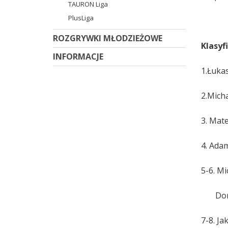
TAURON Liga
PlusLiga
ROZGRYWKI MŁODZIEŻOWE
Klasy
INFORMACJE
1.Łuka
2.Mich
3. Mat
4. Ada
5-6. M
Domin
7-8. J