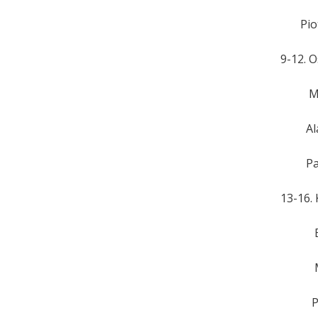
Piotr 
9-12. 
Marci
Alan 
Patryk
13-16.
Barto
Marci
Piotr 