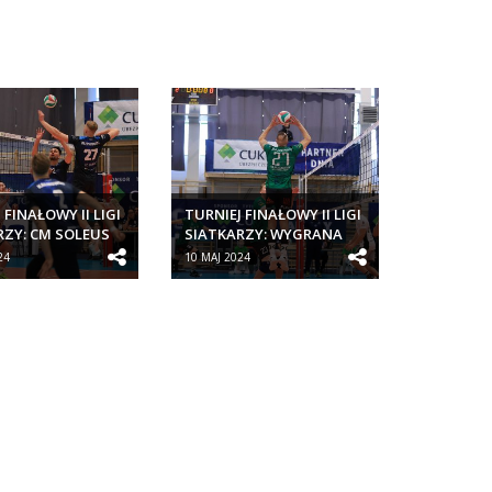
 FINAŁOWY II LIGI
TURNIEJ FINAŁOWY II LIGI
RZY: CM SOLEUS
SIATKARZY: WYGRANA
PORTOWY...
CM SOLEUS KLUB
24
10 MAJ 2024
SPORTOWY...