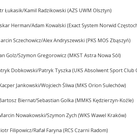
Łukasik/Kamil Radzikowski (AZS UWM Olsztyn)
Oskar Herman/Adam Kowalski (Exact System Norwid Częstoc
n Sczechowicz/Alex Andryszewski (PKS MOS Zbąszyń)
Golz/Szymon Gregorowicz (MKST Astra Nowa Sól)
 Dobkowski/Patryk Tyszka (UKS Absolwent Sport Club O
 Kacper Jankowski/Wojciech Śliwa (MKS Orion Sulechów)
sz Biernat/Sebastian Golka (MMKS Kędzierzyn-Koźle)
n Nowakowski/Szymon Zych (WKS Wawel Kraków)
Filipowicz/Rafał Faryna (RCS Czarni Radom)