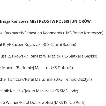
fikacja końcowa MISTRZOSTW POLSKI JUNIORÓW:
sz Kaczmarek/Sebastian Kaczmarek (UKS Polon Krotoszyn)
ał Bryl/Kacper Kujawiak (RCS Czarni Radom)
eusz Łysikowski/Tomasz Wierzbicki (KS Siatkarz Beskid)
m Manios/Barłomiej Malec (LUKS Dobroń)
ichał Tomczak/Rafał Maluchnik (UKS Tempo Olsztyn)
ik Kmiecik/Jakub Macura (UKS SMS Łódź)
akub Weiher/Rafał Dobrowolski (MKS Korab Puck)