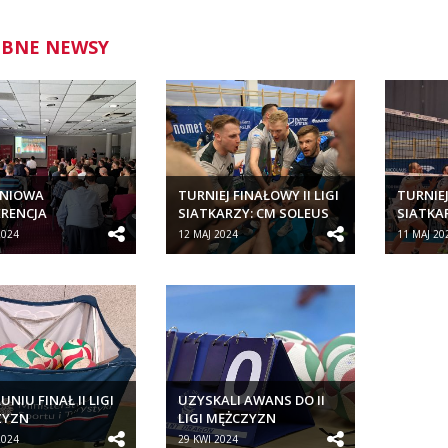
BNE NEWSY
NIOWA
TURNIEJ FINAŁOWY II LIGI
TURNIEJ
RENCJA
SIATKARZY: CM SOLEUS
SIATKA
CYJNA PZPS DLA
KLUB SPORTOWY...
KLUB S
2024
12 MAJ 2024
11 MAJ 20
RÓW SZCZEBLA...
NIU FINAŁ II LIGI
UZYSKALI AWANS DO II
ZYZN
LIGI MĘŻCZYZN
2024
29 KWI 2024