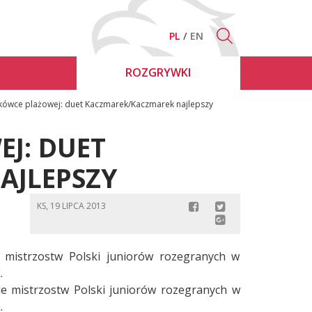
PL
EN
ROZGRYWKI
tkówce plażowej: duet Kaczmarek/Kaczmarek najlepszy
J: DUET
AJLEPSZY
KS, 19 LIPCA 2013
 mistrzostw Polski juniorów rozegranych w
.
le mistrzostw Polski juniorów rozegranych w
.