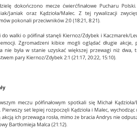
zielę dokończono mecze ćwierćfinałowe Pucharu Polski.
iak/Janiak oraz Kądzioła/Malec. Z tej rywalizacji zwyci
mów pokonali przeciwników 2:0 (18:21, 8:21).
i do walki o półfinał stanęli Kiernoz/Zdybek i Kaczmarek/
 emocji. Zgromadzeni kibice mogli oglądać długie akcje,
a nie była w stanie uzyskać większej przewagi niż dwa, t
twem pary Kiernoz/Zdybek 2:1 (21:17, 20:22, 15:10).
ały
wszym meczu półfinałowym spotkali się Michał Kądzioła
. Pierwszy set lepiej rozpoczęli Kądzioła i Malec, wychodzą
 akcją ich przewaga rosła, mimo że bracia Andrys nie odpuszcz
owy Bartłomieja Malca (21:12).