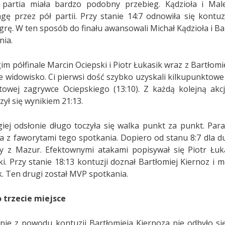
partia miała bardzo podobny przebieg. Kądzioła i Male
gę przez pół partii. Przy stanie 14:7 odnowiła się kont
 grę. W ten sposób do finału awansowali Michał Kądzioła i B
nia.
im półfinale Marcin Ociepski i Piotr Łukasik wraz z Bartło
e widowisko. Ci pierwsi dość szybko uzyskali kilkupunktowe 
towej zagrywce Ociepskiego (13:10). Z każdą kolejną akc
ył się wynikiem 21:13.
iej odsłonie długo toczyła się walka punkt za punkt. Para
ła z faworytami tego spotkania. Dopiero od stanu 8:7 dla du
y z Mazur. Efektownymi atakami popisywał się Piotr Łuka
ki. Przy stanie 18:13 kontuzji doznał Bartłomiej Kiernoz i 
k. Ten drugi został MVP spotkania.
 trzecie miejsce
nie z powodu kontuzji Bartłomieja Kiernoza nie odbyło si