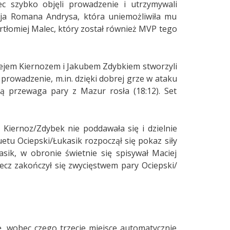
c szybko objęli prowadzenie i utrzymywali
uzja Romana Andrysa, która uniemożliwiła mu
artłomiej Malec, który został również MVP tego
miejem Kiernozem i Jakubem Zdybkiem stworzyli
prowadzenie, m.in. dzięki dobrej grze w ataku
ją przewaga pary z Mazur rosła (18:12). Set
 Kiernoz/Zdybek nie poddawała się i dzielnie
etu Ociepski/Łukasik rozpoczął się pokaz siły
sik, w obronie świetnie się spisywał Maciej
mecz zakończył się zwycięstwem pary Ociepski/
ę, wobec czego trzecie miejsce automatycznie