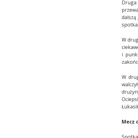
Druga 
przewa
dalszą
spotka
W drug
ciekaw
i punk
zakończ
W drug
walczy
drużyn
Ocieps
Łukasi
Mecz o
Spotka