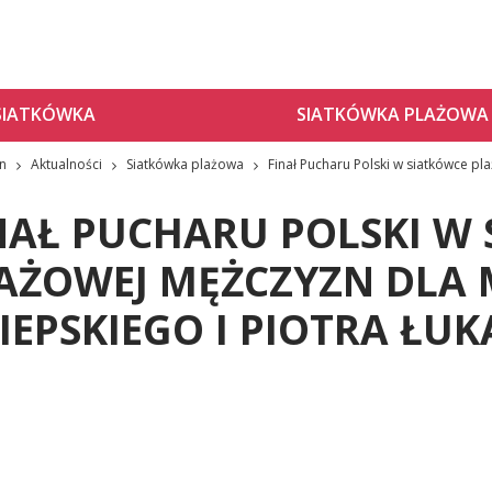
SIATKÓWKA
SIATKÓWKA PLAŻOWA
zn
Aktualności
Siatkówka plażowa
Finał Pucharu Polski w siatkówce pl
NAŁ PUCHARU POLSKI W
AŻOWEJ MĘŻCZYZN DLA
IEPSKIEGO I PIOTRA ŁUK