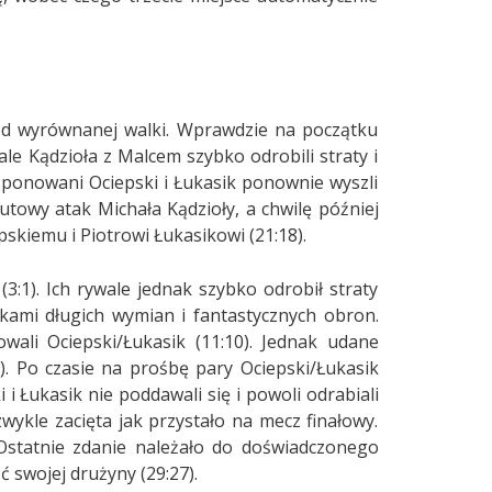
 od wyrównanej walki. Wprawdzie na początku
le Kądzioła z Malcem szybko odrobili straty i
sponowani Ociepski i Łukasik ponownie wyszli
towy atak Michała Kądzioły, a chwilę później
kiemu i Piotrowi Łukasikowi (21:18).
(3:1). Ich rywale jednak szybko odrobił straty
adkami długich wymian i fantastycznych obron.
ali Ociepski/Łukasik (11:10). Jednak udane
1). Po czasie na prośbę pary Ociepski/Łukasik
 i Łukasik nie poddawali się i powoli odrabiali
wykle zacięta jak przystało na mecz finałowy.
Ostatnie zdanie należało do doświadczonego
 swojej drużyny (29:27).