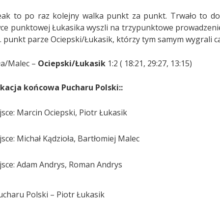
eak to po raz kolejny walka punkt za punkt. Trwało to d
ce punktowej Łukasika wyszli na trzypunktowe prowadzenie
. punkt parze Ociepski/Łukasik, którzy tym samym wygrali ca
ła/Malec –
Ociepski/Łukasik
1:2 ( 18:21, 29:27, 13:15)
ikacja końcowa Pucharu Polski::
jsce: Marcin Ociepski, Piotr Łukasik
jsce: Michał Kądzioła, Bartłomiej Malec
jsce: Adam Andrys, Roman Andrys
charu Polski – Piotr Łukasik