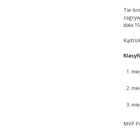
Tie-br
zagryw
dała 15
Kądzio
Klasyf
mie
mie
mie
MVP Pu