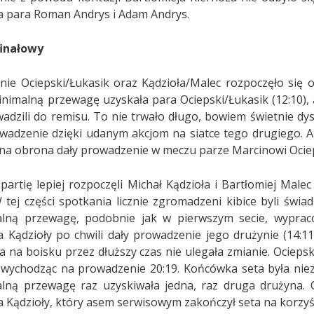
a para Roman Andrys i Adam Andrys.
finałowy
nie Ociepski/Łukasik oraz Kądzioła/Malec rozpoczęło się
inimalną przewagę uzyskała para Ociepski/Łukasik (12:10), a
adzili do remisu. To nie trwało długo, bowiem świetnie dy
wadzenie dzięki udanym akcjom na siatce tego drugiego. Au
na obrona dały prowadzenie w meczu parze Marcinowi Ocieps
partię lepiej rozpoczęli Michał Kądzioła i Bartłomiej Malec 
 W tej części spotkania licznie zgromadzeni kibice byli świ
lną przewagę, podobnie jak w pierwszym secie, wypracow
a Kądzioły po chwili dały prowadzenie jego drużynie (14:1
a na boisku przez dłuższy czas nie ulegała zmianie. Ociepski
, wychodząc na prowadzenie 20:19. Końcówka seta była niez
lną przewagę raz uzyskiwała jedna, raz druga drużyna. 
a Kądzioły, który asem serwisowym zakończył seta na korzyść