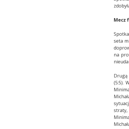
zdobył
Mecz 
Spotka
seta m
doprow
na pro
nieuda
Drugą 
(5:5).
Minima
Michał
sytuacj
straty
Minima
Michał