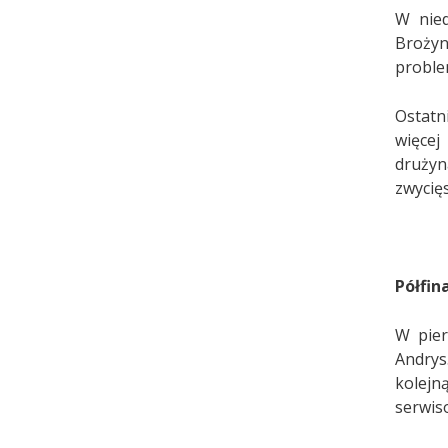
W nied
Brożyn
proble
Ostatn
więcej
drużyn
zwycięs
Półfin
W pier
Andrys
kolejną
serwis