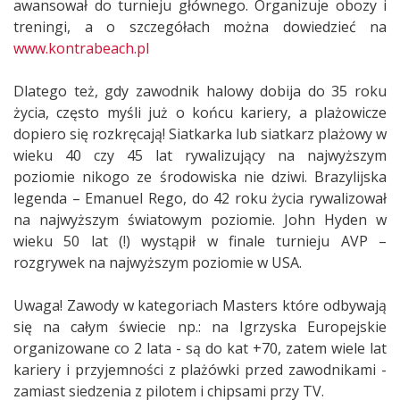
awansował do turnieju głównego. Organizuje obozy i
treningi, a o szczegółach można dowiedzieć na
www.kontrabeach.pl
Dlatego też, gdy zawodnik halowy dobija do 35 roku
życia, często myśli już o końcu kariery, a plażowicze
dopiero się rozkręcają! Siatkarka lub siatkarz plażowy w
wieku 40 czy 45 lat rywalizujący na najwyższym
poziomie nikogo ze środowiska nie dziwi. Brazylijska
legenda – Emanuel Rego, do 42 roku życia rywalizował
na najwyższym światowym poziomie. John Hyden w
wieku 50 lat (!) wystąpił w finale turnieju AVP –
rozgrywek na najwyższym poziomie w USA.
Uwaga! Zawody w kategoriach Masters które odbywają
się na całym świecie np.: na Igrzyska Europejskie
organizowane co 2 lata - są do kat +70, zatem wiele lat
kariery i przyjemności z plażówki przed zawodnikami -
zamiast siedzenia z pilotem i chipsami przy TV.