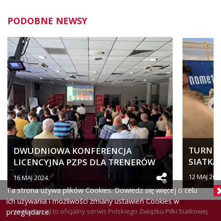
PODOBNE NEWSY
TURNIEJ
DWUDNIOWA KONFERENCJA
SIATKA
LICENCYJNA PZPS DLA TRENERÓW
SPORTO
SZCZEBLA...
12 MAJ 202
16 MAJ 2024
Ta strona używa plików Cookies. Dowiedz się więcej o celu
ich używania i możliwości zmiany ustawień Cookies w
www.pzps.pl
to oficjalny serwis Polskiego Związku Piłki Siatkowej
przeglądarce.