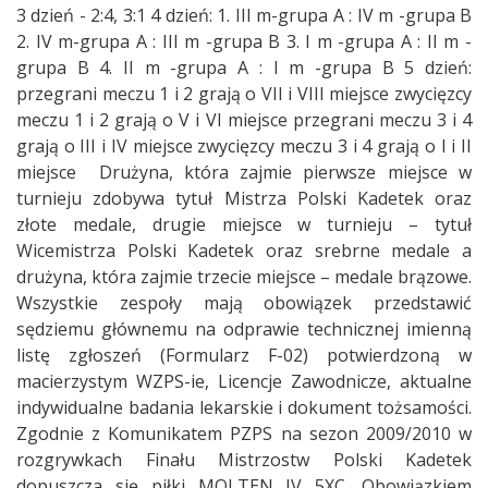
3 dzień - 2:4, 3:1 4 dzień: 1. III m-grupa A : IV m -grupa B
2. IV m-grupa A : III m -grupa B 3. I m -grupa A : II m -
grupa B 4. II m -grupa A : I m -grupa B 5 dzień:
przegrani meczu 1 i 2 grają o VII i VIII miejsce zwycięzcy
meczu 1 i 2 grają o V i VI miejsce przegrani meczu 3 i 4
grają o III i IV miejsce zwycięzcy meczu 3 i 4 grają o I i II
miejsce Drużyna, która zajmie pierwsze miejsce w
turnieju zdobywa tytuł Mistrza Polski Kadetek oraz
złote medale, drugie miejsce w turnieju – tytuł
Wicemistrza Polski Kadetek oraz srebrne medale a
drużyna, która zajmie trzecie miejsce – medale brązowe.
Wszystkie zespoły mają obowiązek przedstawić
sędziemu głównemu na odprawie technicznej imienną
listę zgłoszeń (Formularz F-02) potwierdzoną w
macierzystym WZPS-ie, Licencje Zawodnicze, aktualne
indywidualne badania lekarskie i dokument tożsamości.
Zgodnie z Komunikatem PZPS na sezon 2009/2010 w
rozgrywkach Finału Mistrzostw Polski Kadetek
dopuszcza się piłki MOLTEN IV 5XC. Obowiązkiem