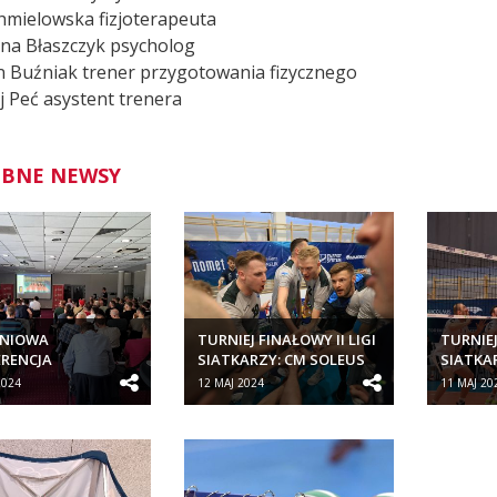
hmielowska fizjoterapeuta
ina Błaszczyk psycholog
 Buźniak trener przygotowania fizycznego
j Peć asystent trenera
BNE NEWSY
NIOWA
TURNIEJ FINAŁOWY II LIGI
TURNIEJ
RENCJA
SIATKARZY: CM SOLEUS
SIATKA
CYJNA PZPS DLA
KLUB SPORTOWY...
KLUB S
2024
12 MAJ 2024
11 MAJ 20
RÓW SZCZEBLA...