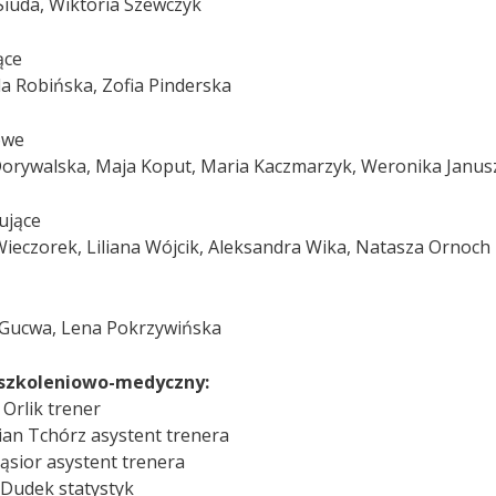
Siuda, Wiktoria Szewczyk
ące
la Robińska, Zofia Pinderska
owe
orywalska, Maja Koput, Maria Kaczmarzyk, Weronika Janus
ujące
Wieczorek, Liliana Wójcik, Aleksandra Wika, Natasza Ornoch
 Gucwa, Lena Pokrzywińska
 szkoleniowo-medyczny:
 Orlik trener
ian Tchórz asystent trenera
Gąsior asystent trenera
 Dudek statystyk