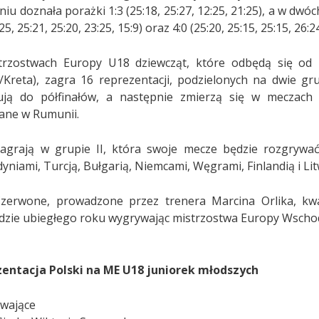
niu doznała porażki 1:3 (25:18, 25:27, 12:25, 21:25), a w dw
:25, 25:21, 25:20, 23:25, 15:9) oraz 4:0 (25:20, 25:15, 25:15, 26:24
rzostwach Europy U18 dziewcząt, które odbędą się od 1
a/Kreta), zagra 16 reprezentacji, podzielonych na dwie g
ją do półfinałów, a następnie zmierzą się w meczach 
ane w Rumunii.
zagrają w grupie II, która swoje mecze będzie rozgrywać 
yniami, Turcją, Bułgarią, Niemcami, Węgrami, Finlandią i Lit
Czerwone, prowadzone przez trenera Marcina Orlika, kw
adzie ubiegłego roku wygrywając mistrzostwa Europy Wscho
entacja Polski na ME U18 juniorek młodszych
wające