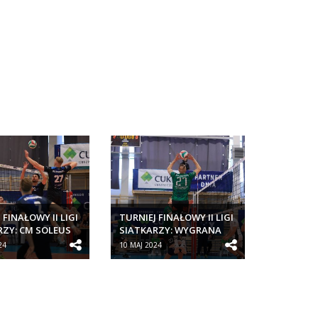
 FINAŁOWY II LIGI
TURNIEJ FINAŁOWY II LIGI
RZY: CM SOLEUS
SIATKARZY: WYGRANA
PORTOWY...
CM SOLEUS KLUB
24
10 MAJ 2024
SPORTOWY...