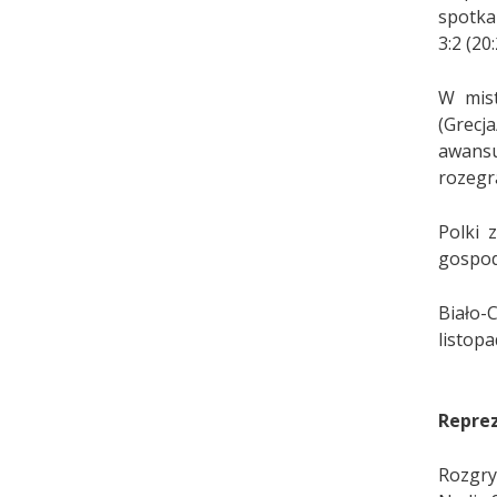
spotka
3:2 (20
W mist
(Grecj
awansu
rozegr
Polki 
gospod
Biało-
listop
Reprez
Rozgry