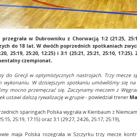
 przegrała w Dubrowniku z Chorwacją 1:2 (21:25, 25:1
ych do 18 lat. W dwóćh poprzednich spotkaniach zwyci
5:20, 25:19, 25:20, 12:25) i 3:1 (25:21, 25:21, 25:10, 17:
nentalny czempionat.
my do Grecji w optymistycznych nastrojach. Trzy mecze 
 wykonaniu. W dzisiejszym spotkaniu umówiliśmy się na 
iśmy mocno przemęczać się. Zaczynamy meczem z Węgrami
ek ustawi dalszą rywalizację w grupie
- powiedział trener
Mar
ednich sparingach Polska wygrała w Kienbaum z Niemcami 3:2 
25:15, 25:19, 17:15) oraz 3:1 (29:27, 24:26, 25:17, 25:19),
wie maja Polska rozegrała w Szczyrku trzy mecze kontro