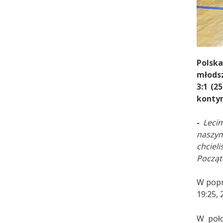
Polska
młodsz
3:1 (2
konty
-
Leci
naszym
chciel
Począt
W poprz
19:25, 
W poło