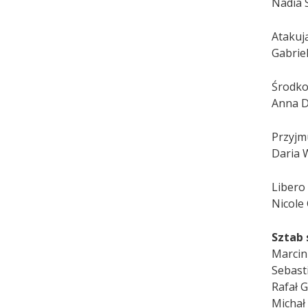
Nadia 
Atakuj
Gabrie
Środk
Anna D
Przyjm
Daria 
Libero
Nicole
Sztab
Marcin
Sebast
Rafał 
Michał