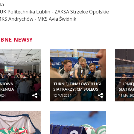
la
LUK Politechnika Lublin - ZAKSA Strzelce Opolskie
MKS Andrychów - MKS Avia Świdnik
BNE NEWSY
NIOWA
TURNIEJ FINAŁOWY II LIGI
TURNIEJ
RENCJA
SIATKARZY: CM SOLEUS
SIATKA
CYJNA PZPS DLA
KLUB SPORTOWY...
KLUB S
2024
12 MAJ 2024
11 MAJ 20
RÓW SZCZEBLA...