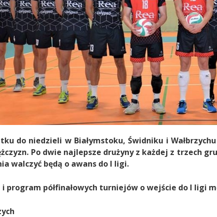
tku do niedzieli w Białymstoku, Świdniku i Wałbrzychu
ężczyzn. Po dwie najlepsze drużyny z każdej z trzech g
ia walczyć będą o awans do I ligi.
 i program półfinałowych turniejów o wejście do I ligi 
zych