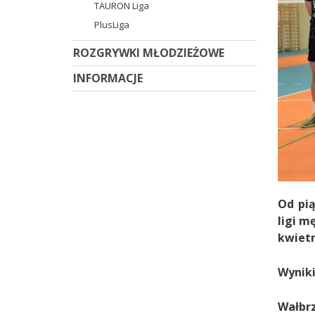
TAURON Liga
PlusLiga
ROZGRYWKI MŁODZIEŻOWE
INFORMACJE
Od pią
ligi m
kwietn
Wyniki
Wałbr