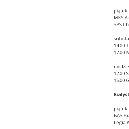
piątek
MKS Aqu
SPS Ch
sobot
14.00 
17.00 
niedzie
12.00 
15.00 
Białys
piątek
BAS Bia
Legia 