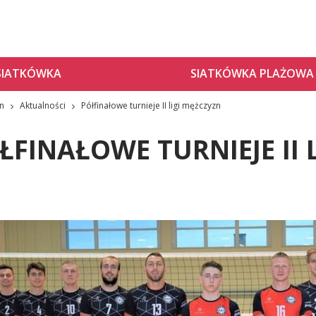
SIATKÓWKA
SIATKÓWKA PLAŻOWA
zn
Aktualności
Półfinałowe turnieje II ligi mężczyzn
ŁFINAŁOWE TURNIEJE II 