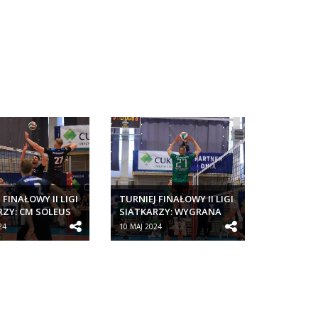
 FINAŁOWY II LIGI
TURNIEJ FINAŁOWY II LIGI
RZY: CM SOLEUS
SIATKARZY: WYGRANA
PORTOWY...
CM SOLEUS KLUB
24
10 MAJ 2024
SPORTOWY...