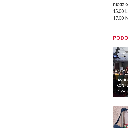
niedzie
15.00 
17.00 
PODO
DWUD
KONFE
LICEN
16 MAJ 
TRENE