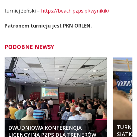
turniej żeński –
https://beach.pzps.pl/wynikik/
Patronem turnieju jest PKN ORLEN.
PODOBNE NEWSY
TURNIEJ
DWUDNIOWA KONFERENCJA
SIATKA
LICENCYJNA PZPS DLA TRENERÓW